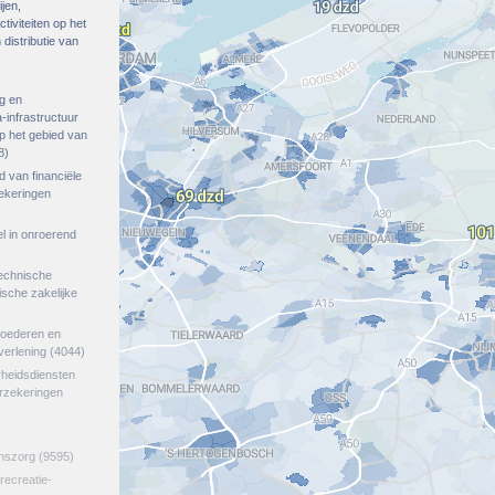
ijen,
tiviteiten op het
distributie van
g en
-infrastructuur
op het gebied van
8)
ed van financiële
zekeringen
el in onroerend
echnische
tische zakelijke
goederen en
verlening
(4044)
rheidsdiensten
erzekeringen
jnszorg
(9595)
 recreatie-