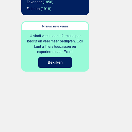
Zevenaar
(1856)
Zutphen
(1919)
Interactieve versie
U vindt veel meer informatie per
bedrijf en veel meer bedrijven. Ook
kunt u filters toepassen en
exporteren naar Excel.
Bekijken