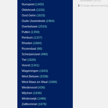
activiteiten
(5015)
Nunspeet
(1405)
Overige dienstverlening
Oldebroek
(1103)
Oost Gelre
(1633)
Oude IJsselstreek
(1964)
Overbetuwe
(2533)
Putten
(1359)
Renkum
(1337)
Rheden
(1684)
Rozendaal
(86)
Scherpenzeel
(490)
Tiel
(1826)
Voorst
(1341)
Wageningen
(1603)
West Betuwe
(3338)
West Maas en Waal
(1066)
Westervoort
(436)
Wijchen
(1936)
Winterswijk
(1486)
Zaltbommel
(1876)