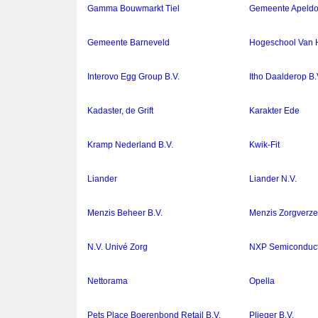
Gamma Bouwmarkt Tiel
Gemeente Apeldo
Gemeente Barneveld
Hogeschool Van H
Interovo Egg Group B.V.
Itho Daalderop B.
Kadaster, de Grift
Karakter Ede
Kramp Nederland B.V.
Kwik-Fit
Liander
Liander N.V.
Menzis Beheer B.V.
Menzis Zorgverze
N.V. Univé Zorg
NXP Semiconducto
Nettorama
Opella
Pets Place Boerenbond Retail B.V.
Plieger B.V.