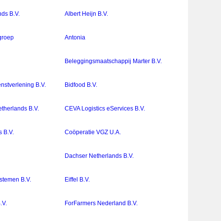
nds B.V.
Albert Heijn B.V.
groep
Antonia
Beleggingsmaatschappij Marter B.V.
nstverlening B.V.
Bidfood B.V.
therlands B.V.
CEVA Logistics eServices B.V.
 B.V.
Coöperatie VGZ U.A.
l
Dachser Netherlands B.V.
ystemen B.V.
Eiffel B.V.
.V.
ForFarmers Nederland B.V.