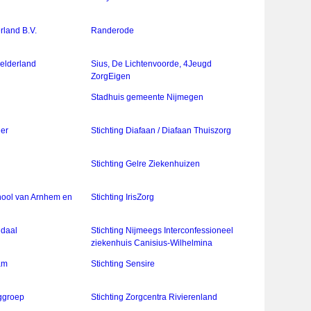
land B.V.
Randerode
Gelderland
Sius, De Lichtenvoorde, 4Jeugd
ZorgEigen
Stadhuis gemeente Nijmegen
der
Stichting Diafaan / Diafaan Thuiszorg
Stichting Gelre Ziekenhuizen
hool van Arnhem en
Stichting IrisZorg
ndaal
Stichting Nijmeegs Interconfessioneel
ziekenhuis Canisius-Wilhelmina
am
Stichting Sensire
rggroep
Stichting Zorgcentra Rivierenland