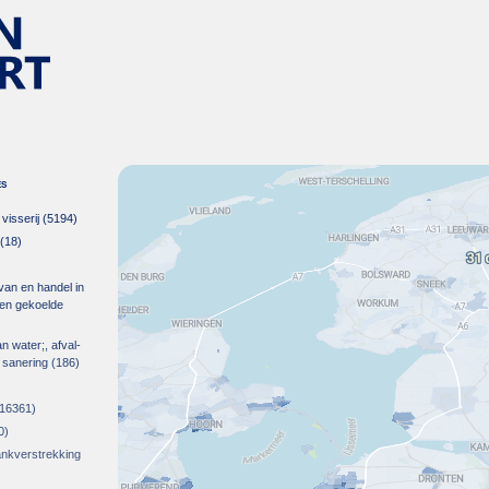
es
isserij
(5194)
(18)
 van en handel in
m en gekoelde
an water;, afval-
 sanering
(186)
16361)
0)
rankverstrekking