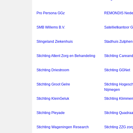
Pro Persona GGz
REMONDIS Neder
SMB Willems B.V.
Satellietkantoor 
Slingeland Ziekenhuis
Stadhuis Zutphen
Stichting Attent Zorg en Behandeling
Stichting Carean
Stichting Driestroom
Stichting GGNet
Stichting Groot Gelre
Stichting Hogesc
Nijmegen
Stichting KleinGeluk
Stichting Klimme
Stichting Pleyade
Stichting Quadra
Stichting Wageningen Research
Stichting ZZG zo