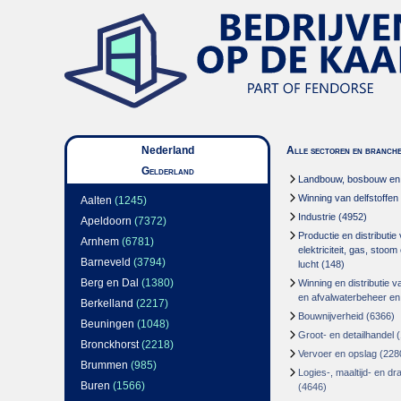
Nederland
Alle sectoren en branch
Gelderland
Landbouw, bosbouw en v
Winning van delfstoffen
Aalten
(1245)
Industrie
(4952)
Apeldoorn
(7372)
Productie en distributie
Arnhem
(6781)
elektriciteit, gas, stoo
Barneveld
(3794)
lucht
(148)
Berg en Dal
(1380)
Winning en distributie v
en afvalwaterbeheer en
Berkelland
(2217)
Bouwnijverheid
(6366)
Beuningen
(1048)
Groot- en detailhandel
(
Bronckhorst
(2218)
Vervoer en opslag
(228
Brummen
(985)
Logies-, maaltijd- en d
Buren
(1566)
(4646)