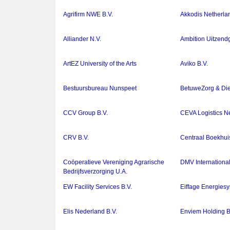
Agrifirm NWE B.V.
Akkodis Netherla
Alliander N.V.
Ambition Uitzend
ArtEZ University of the Arts
Aviko B.V.
Bestuursbureau Nunspeet
BetuweZorg & Die
CCV Group B.V.
CEVA Logistics Ne
CRV B.V.
Centraal Boekhuis
Coöperatieve Vereniging Agrarische
DMV Internationa
Bedrijfsverzorging U.A.
EW Facility Services B.V.
Eiffage Energies
Elis Nederland B.V.
Enviem Holding B