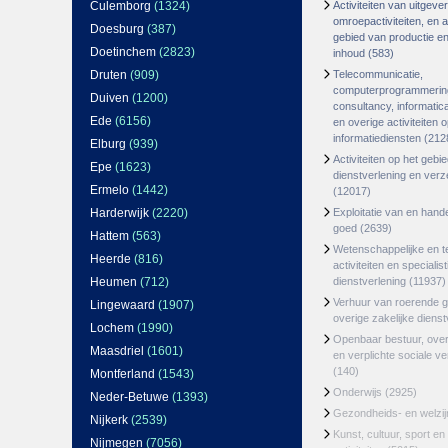
Culemborg
(1324)
Activiteiten van uitgever
omroepactiviteiten, en ac
Doesburg
(387)
gebied van productie en 
Doetinchem
(2823)
inhoud
(583)
Druten
(909)
Telecommunicatie,
computerprogrammerin
Duiven
(1200)
consultancy, informatica
Ede
(6156)
en overige activiteiten 
informatiediensten
(212
Elburg
(939)
Activiteiten op het gebi
Epe
(1623)
dienstverlening en ver
Ermelo
(1442)
(12017)
Harderwijk
(2220)
Exploitatie van en hand
goed
(2639)
Hattem
(563)
Wetenschappelijke en t
Heerde
(816)
activiteiten en specialis
Heumen
(712)
dienstverlening
(11937)
Verhuur van roerende 
Lingewaard
(1907)
overige zakelijke dienst
Lochem
(1990)
Openbaar bestuur, ove
Maasdriel
(1601)
en verplichte sociale v
(140)
Montferland
(1543)
Onderwijs
(2925)
Neder-Betuwe
(1393)
Gezondheids- en welzi
Nijkerk
(2539)
Kunst, cultuur, sport en
Nijmegen
(7056)