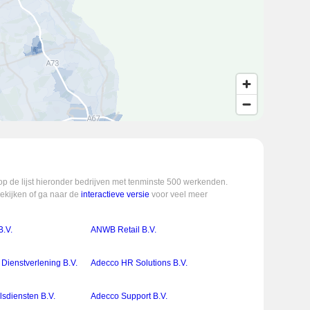
op de lijst hieronder bedrijven met tenminste 500 werkenden.
bekijken of ga naar de
interactieve versie
voor veel meer
.V.
ANWB Retail B.V.
Dienstverlening B.V.
Adecco HR Solutions B.V.
sdiensten B.V.
Adecco Support B.V.