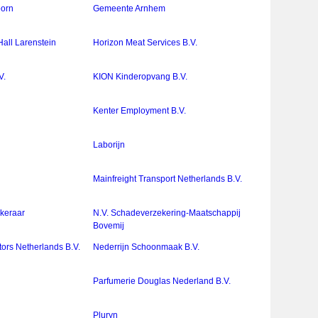
orn
Gemeente Arnhem
all Larenstein
Horizon Meat Services B.V.
V.
KION Kinderopvang B.V.
Kenter Employment B.V.
Laborijn
Mainfreight Transport Netherlands B.V.
keraar
N.V. Schadeverzekering-Maatschappij
Bovemij
rs Netherlands B.V.
Nederrijn Schoonmaak B.V.
Parfumerie Douglas Nederland B.V.
Pluryn