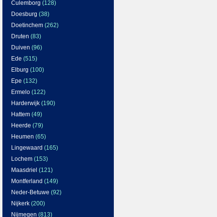
Culemborg
(128)
Doesburg
(38)
Doetinchem
(262)
Druten
(83)
Duiven
(96)
Ede
(515)
Elburg
(100)
Epe
(132)
Ermelo
(122)
Harderwijk
(190)
Hattem
(49)
Heerde
(79)
Heumen
(65)
Lingewaard
(165)
Lochem
(153)
Maasdriel
(121)
Montferland
(149)
Neder-Betuwe
(92)
Nijkerk
(200)
Nijmegen
(813)