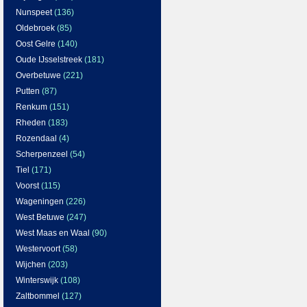
Nunspeet
(136)
Oldebroek
(85)
Oost Gelre
(140)
Oude IJsselstreek
(181)
Overbetuwe
(221)
Putten
(87)
Renkum
(151)
Rheden
(183)
Rozendaal
(4)
Scherpenzeel
(54)
Tiel
(171)
Voorst
(115)
Wageningen
(226)
West Betuwe
(247)
West Maas en Waal
(90)
Westervoort
(58)
Wijchen
(203)
Winterswijk
(108)
Zaltbommel
(127)