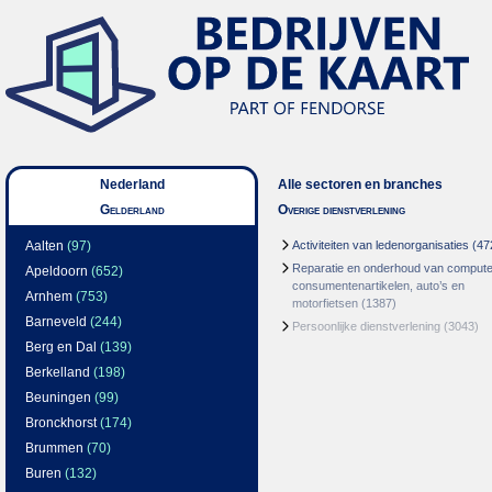
Nederland
Alle sectoren en branches
Gelderland
Overige dienstverlening
Aalten
(97)
Activiteiten van ledenorganisaties
(47
Reparatie en onderhoud van compute
Apeldoorn
(652)
consumentenartikelen, auto’s en
Arnhem
(753)
motorfietsen
(1387)
Barneveld
(244)
Persoonlijke dienstverlening
(3043)
Berg en Dal
(139)
Berkelland
(198)
Beuningen
(99)
Bronckhorst
(174)
Brummen
(70)
Buren
(132)