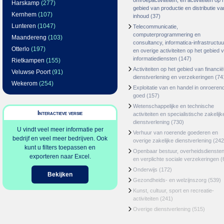
omroepactiviteiten, en activiteiten op 
Harskamp
(277)
gebied van productie en distributie va
Kernhem
(107)
inhoud
(37)
Lunteren
(1047)
Telecommunicatie,
computerprogrammering en
Maandereng
(103)
consultancy, informatica-infrastructuu
Otterlo
(197)
en overige activiteiten op het gebied 
informatiediensten
(147)
Rietkampen
(155)
Activiteiten op het gebied van financië
Veluwse Poort
(91)
dienstverlening en verzekeringen
(74
Wekerom
(254)
Exploitatie van en handel in onroeren
goed
(157)
Wetenschappelijke en technische
Interactieve versie
activiteiten en specialistische zakelijk
dienstverlening
(730)
U vindt veel meer informatie per
Verhuur van roerende goederen en
bedrijf en veel meer bedrijven. Ook
overige zakelijke dienstverlening
(242
kunt u filters toepassen en
Openbaar bestuur, overheidsdienste
exporteren naar Excel.
en verplichte sociale verzekeringen
(
Onderwijs
(172)
Bekijken
Gezondheids- en welzijnszorg
(539)
Kunst, cultuur, sport en recreatie-
activiteiten
(241)
Overige dienstverlening
(515)