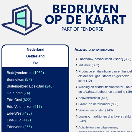
Nederland
Alle sectoren en branches
Gelderland
Landbouw, bosbouw en visserij
(363)
Ede
Industrie
(392)
Productie en distributie van en handel
Bedrijventerrein
(1032)
elektriciteit, gas, stoom en gekoelde
Bennekom
(578)
lucht
(12)
Buitengebied Ede-Stad
(246)
Winning en distributie van water;, afva
en afvalwaterbeheer en sanering
(19)
De Klomp
(74)
Bouwnijverheid
(517)
Ede-Oost
(622)
Groot- en detailhandel
(955)
Ede-Veldhuizen
(217)
Vervoer en opslag
(143)
Ede-West
(495)
Logies-, maaltijd- en drankverstrekki
Ede-Zuid
(417)
(242)
Ederveen
(256)
Activiteiten van uitgeverijen,