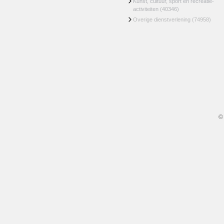
Kunst, cultuur, sport en recreatie-
activiteiten
(40346)
Overige dienstverlening
(74958)
©