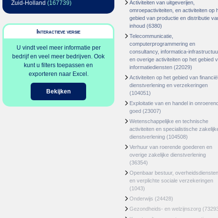
Zuid-Holland
(167739)
Activiteiten van uitgeverijen,
omroepactiviteiten, en activiteiten op 
gebied van productie en distributie va
inhoud
(6380)
Interactieve versie
Telecommunicatie,
computerprogrammering en
U vindt veel meer informatie per
consultancy, informatica-infrastructuu
bedrijf en veel meer bedrijven. Ook
en overige activiteiten op het gebied 
kunt u filters toepassen en
informatiediensten
(22029)
exporteren naar Excel.
Activiteiten op het gebied van financië
dienstverlening en verzekeringen
Bekijken
(104051)
Exploitatie van en handel in onroeren
goed
(23007)
Wetenschappelijke en technische
activiteiten en specialistische zakelijk
dienstverlening
(104508)
Verhuur van roerende goederen en
overige zakelijke dienstverlening
(36354)
Openbaar bestuur, overheidsdienste
en verplichte sociale verzekeringen
(1043)
Onderwijs
(24428)
Gezondheids- en welzijnszorg
(7329