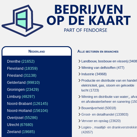
Nederland
Alle sectoren en branches
Drenthe
(21652)
Landbouw, bosbouw en visserij
(3408
Winning van delfstoffen
(477)
Flevoland
(18359)
Industrie
(34968)
Friesland
(31138)
Productie en distributie van en handel
Gelderland
(99810)
elektriciteit, gas, stoom en gekoelde
Groningen
(23429)
lucht
(1723)
Limburg
(48297)
Winning en distributie van water;, afva
en afvalwaterbeheer en sanering
(15
Noord-Brabant
(126145)
Bouwnijverheid
(50018)
Noord-Holland
(156104)
Groot- en detailhandel
(133803)
Overijssel
(55286)
Vervoer en opslag
(23620)
Utrecht
(67680)
Logies-, maaltijd- en drankverstrekki
Zeeland
(19685)
(42657)