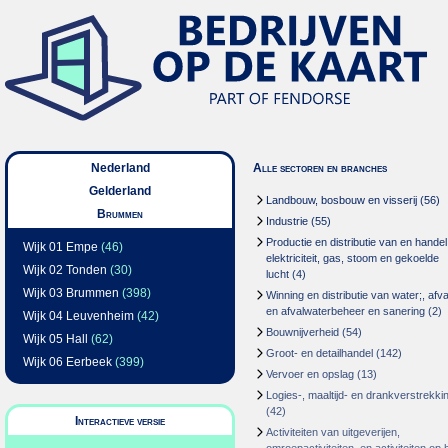
Nederland
Alle sectoren en branches
Gelderland
Landbouw, bosbouw en visserij
(56)
Brummen
Industrie
(55)
Productie en distributie van en handel
Wijk 01 Empe
(46)
elektriciteit, gas, stoom en gekoelde
Wijk 02 Tonden
(30)
lucht
(4)
Wijk 03 Brummen
(398)
Winning en distributie van water;, afva
en afvalwaterbeheer en sanering
(2)
Wijk 04 Leuvenheim
(42)
Bouwnijverheid
(54)
Wijk 05 Hall
(62)
Groot- en detailhandel
(142)
Wijk 06 Eerbeek
(399)
Vervoer en opslag
(13)
Logies-, maaltijd- en drankverstrekki
(42)
Interactieve versie
Activiteiten van uitgeverijen,