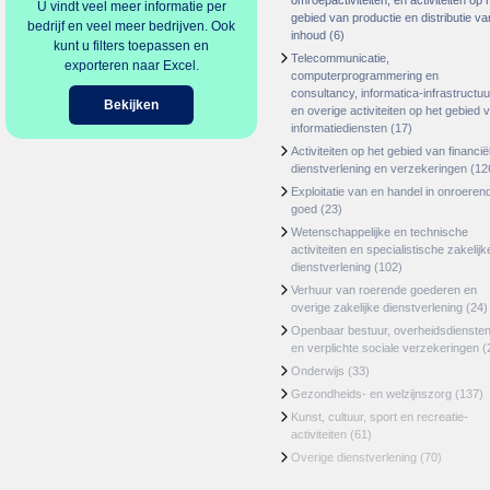
omroepactiviteiten, en activiteiten op 
U vindt veel meer informatie per
gebied van productie en distributie va
bedrijf en veel meer bedrijven. Ook
inhoud
(6)
kunt u filters toepassen en
Telecommunicatie,
exporteren naar Excel.
computerprogrammering en
consultancy, informatica-infrastructuu
Bekijken
en overige activiteiten op het gebied 
informatiediensten
(17)
Activiteiten op het gebied van financië
dienstverlening en verzekeringen
(12
Exploitatie van en handel in onroeren
goed
(23)
Wetenschappelijke en technische
activiteiten en specialistische zakelijk
dienstverlening
(102)
Verhuur van roerende goederen en
overige zakelijke dienstverlening
(24)
Openbaar bestuur, overheidsdienste
en verplichte sociale verzekeringen
(
Onderwijs
(33)
Gezondheids- en welzijnszorg
(137)
Kunst, cultuur, sport en recreatie-
activiteiten
(61)
Overige dienstverlening
(70)