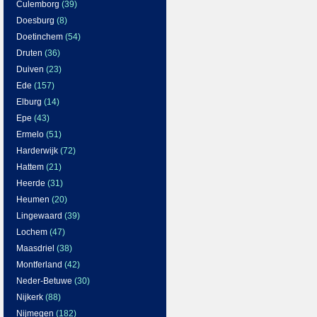
Culemborg
(39)
Doesburg
(8)
Doetinchem
(54)
Druten
(36)
Duiven
(23)
Ede
(157)
Elburg
(14)
Epe
(43)
Ermelo
(51)
Harderwijk
(72)
Hattem
(21)
Heerde
(31)
Heumen
(20)
Lingewaard
(39)
Lochem
(47)
Maasdriel
(38)
Montferland
(42)
Neder-Betuwe
(30)
Nijkerk
(88)
Nijmegen
(182)