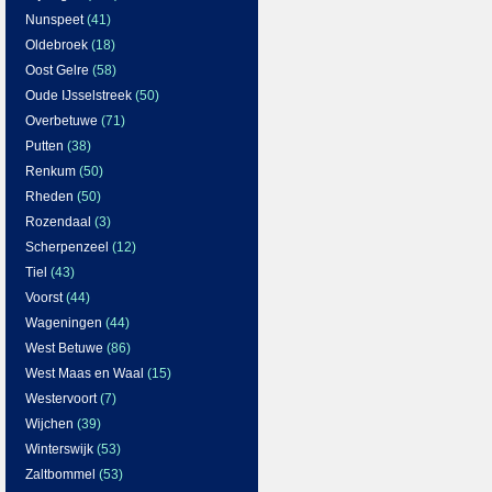
Nunspeet
(41)
Oldebroek
(18)
Oost Gelre
(58)
Oude IJsselstreek
(50)
Overbetuwe
(71)
Putten
(38)
Renkum
(50)
Rheden
(50)
Rozendaal
(3)
Scherpenzeel
(12)
Tiel
(43)
Voorst
(44)
Wageningen
(44)
West Betuwe
(86)
West Maas en Waal
(15)
Westervoort
(7)
Wijchen
(39)
Winterswijk
(53)
Zaltbommel
(53)