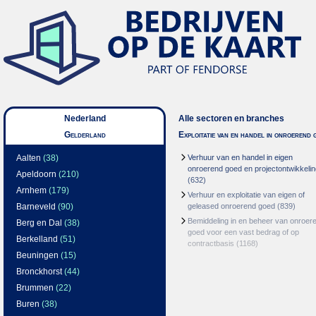
Nederland
Alle sectoren en branches
Gelderland
Exploitatie van en handel in onroerend 
Aalten
(38)
Verhuur van en handel in eigen
onroerend goed en projectontwikkelin
Apeldoorn
(210)
(632)
Arnhem
(179)
Verhuur en exploitatie van eigen of
Barneveld
(90)
geleased onroerend goed
(839)
Bemiddeling in en beheer van onroer
Berg en Dal
(38)
goed voor een vast bedrag of op
Berkelland
(51)
contractbasis
(1168)
Beuningen
(15)
Bronckhorst
(44)
Brummen
(22)
Buren
(38)