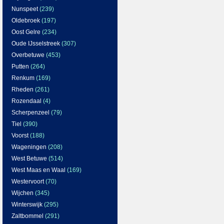
Nunspeet
(239)
Oldebroek
(197)
Oost Gelre
(234)
Oude IJsselstreek
(307)
Overbetuwe
(453)
Putten
(264)
Renkum
(169)
Rheden
(261)
Rozendaal
(4)
Scherpenzeel
(79)
Tiel
(390)
Voorst
(188)
Wageningen
(208)
West Betuwe
(514)
West Maas en Waal
(169)
Westervoort
(70)
Wijchen
(345)
Winterswijk
(295)
Zaltbommel
(291)