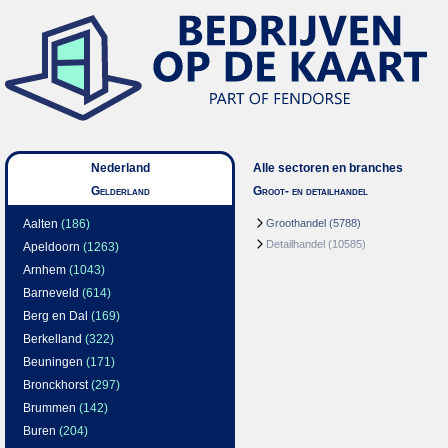
Nederland
Alle sectoren en branches
Gelderland
Groot- en detailhandel
Aalten
(186)
Groothandel
(5788)
Detailhandel
(10585)
Apeldoorn
(1263)
Arnhem
(1043)
Barneveld
(614)
Berg en Dal
(169)
Berkelland
(322)
Beuningen
(171)
Bronckhorst
(297)
Brummen
(142)
Buren
(204)