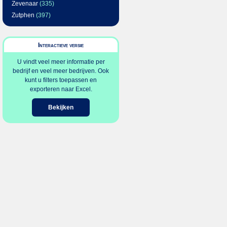
Zevenaar
(335)
Zutphen
(397)
Interactieve versie
U vindt veel meer informatie per
bedrijf en veel meer bedrijven. Ook
kunt u filters toepassen en
exporteren naar Excel.
Bekijken