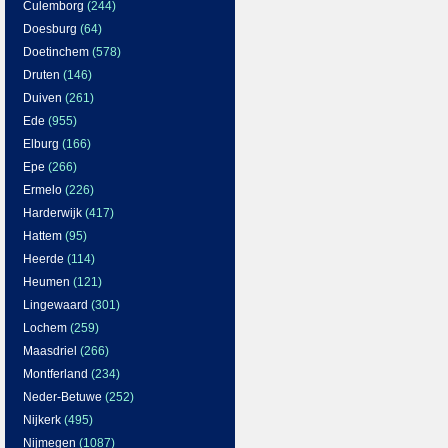
Culemborg
(244)
Doesburg
(64)
Doetinchem
(578)
Druten
(146)
Duiven
(261)
Ede
(955)
Elburg
(166)
Epe
(266)
Ermelo
(226)
Harderwijk
(417)
Hattem
(95)
Heerde
(114)
Heumen
(121)
Lingewaard
(301)
Lochem
(259)
Maasdriel
(266)
Montferland
(234)
Neder-Betuwe
(252)
Nijkerk
(495)
Nijmegen
(1087)