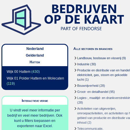
Nederland
Alle sectoren en branches
Gelderland
Landbouw, bosbouw en visserij
(9)
Hattem
Industrie
(30)
Productie en distributie van en handel
Wijk 00 Hattem
(430)
elektriciteit, gas, stoom en gekoelde
Wijk 01 Polder Hattem en Molecaten
lucht
(1)
(119)
Bouwnijverheid
(28)
Groot- en detailhandel
(95)
Logies-, maaltijd- en drankverstrekki
Interactieve versie
(28)
Activiteiten van uitgeverijen,
U vindt veel meer informatie per
omroepactiviteiten, en activiteiten op 
bedrijf en veel meer bedrijven. Ook
gebied van productie en distributie va
kunt u filters toepassen en
inhoud
(2)
exporteren naar Excel.
Telecommunicatie,