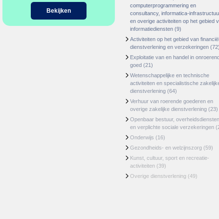
computerprogrammering en
Bekijken
consultancy, informatica-infrastructuu
en overige activiteiten op het gebied 
informatiediensten
(9)
Activiteiten op het gebied van financië
dienstverlening en verzekeringen
(72
Exploitatie van en handel in onroeren
goed
(21)
Wetenschappelijke en technische
activiteiten en specialistische zakelijk
dienstverlening
(64)
Verhuur van roerende goederen en
overige zakelijke dienstverlening
(23)
Openbaar bestuur, overheidsdienste
en verplichte sociale verzekeringen
(
Onderwijs
(16)
Gezondheids- en welzijnszorg
(59)
Kunst, cultuur, sport en recreatie-
activiteiten
(39)
Overige dienstverlening
(49)