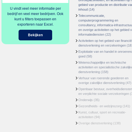
omroepactiviteiten, en activiteiten op 
gebied van productie en distributie va
U vindt veel meer informatie per
inhoud
(14)
bedrijf en veel meer bedrijven. Ook
Telecommunicatie,
kunt u filters toepassen en
computerprogrammering en
exporteren naar Excel.
consultancy, informatica-infrastructuu
en overige activiteiten op het gebied 
informatiediensten
(22)
Bekijken
Activiteiten op het gebied van financië
dienstverlening en verzekeringen
(18
Exploitatie van en handel in onroeren
goed
(58)
Wetenschappelijke en technische
activiteiten en specialistische zakelijk
dienstverlening
(158)
Verhuur van roerende goederen en
overige zakelijke dienstverlening
(47)
Openbaar bestuur, overheidsdienste
en verplichte sociale verzekeringen
(
Onderwijs
(35)
Gezondheids- en welzijnszorg
(141)
Kunst, cultuur, sport en recreatie-
activiteiten
(94)
Overige dienstverlening
(138)