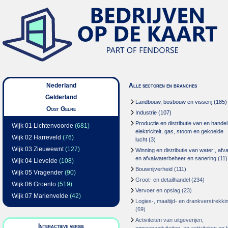
Nederland
Alle sectoren en branches
Gelderland
Landbouw, bosbouw en visserij
(185)
Oost Gelre
Industrie
(107)
Productie en distributie van en handel
Wijk 01 Lichtenvoorde
(681)
elektriciteit, gas, stoom en gekoelde
Wijk 02 Harreveld
(76)
lucht
(3)
Wijk 03 Zieuwewnt
(127)
Winning en distributie van water;, afva
en afvalwaterbeheer en sanering
(11)
Wijk 04 Lievelde
(108)
Bouwnijverheid
(111)
Wijk 05 Vragender
(90)
Groot- en detailhandel
(234)
Wijk 06 Groenlo
(519)
Vervoer en opslag
(23)
Wijk 07 Marienvelde
(42)
Logies-, maaltijd- en drankverstrekki
(69)
Activiteiten van uitgeverijen,
Interactieve versie