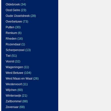
Oldebroek
(34)
Oost Gelre
(23)
Oude IJsselstreek
(28)
Overbetuwe
(73)
Putten
(30)
Renkum
(6)
Rheden
(16)
Rozendaal
(1)
Scherpenzeel
(13)
Tiel
(51)
Voorst
(32)
Wageningen
(11)
West Betuwe
(104)
West Maas en Waal
(26)
Westervoort
(11)
Wijchen
(60)
Winterswijk
(21)
Zaltbommel
(88)
Zevenaar
(68)