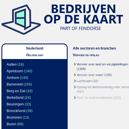
Nederland
Alle sectoren en branches
Gelderland
Vervoer en opslag
Aalten
(16)
Vervoer over land en via pijpleidingen
(1308)
Apeldoorn
(140)
Vervoer over water
(180)
Arnhem
(140)
Luchtvaart
(10)
Barneveld
(104)
Opslag en dienstverlening voor vervo
Berg en Dal
(16)
(567)
Berkelland
(24)
Post- en koeriersdiensten
(212)
Beuningen
(33)
Bronckhorst
(39)
Brummen
(13)
Buren
(69)