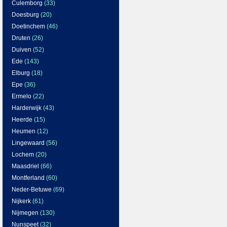
Culemborg
(33)
Doesburg
(20)
Doetinchem
(46)
Druten
(26)
Duiven
(52)
Ede
(143)
Elburg
(18)
Epe
(36)
Ermelo
(22)
Harderwijk
(43)
Heerde
(15)
Heumen
(12)
Lingewaard
(56)
Lochem
(20)
Maasdriel
(66)
Montferland
(60)
Neder-Betuwe
(69)
Nijkerk
(61)
Nijmegen
(130)
Nunspeet
(32)