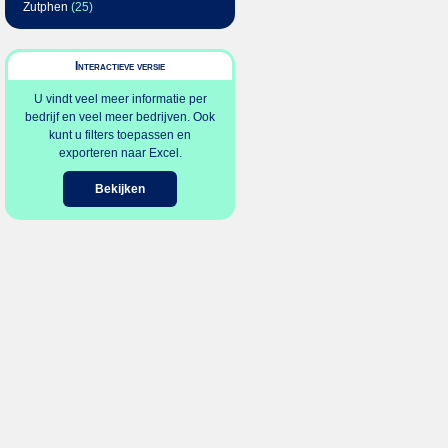
Zutphen
(25)
Interactieve versie
U vindt veel meer informatie per
bedrijf en veel meer bedrijven. Ook
kunt u filters toepassen en
exporteren naar Excel.
Bekijken