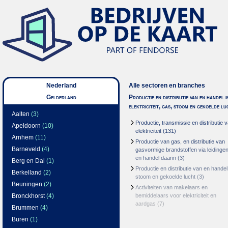
Nederland
Alle sectoren en branches
Gelderland
Productie en distributie van en handel i
elektriciteit, gas, stoom en gekoelde lu
Aalten
(3)
Productie, transmissie en distributie 
Apeldoorn
(10)
elektriciteit
(131)
Arnhem
(11)
Productie van gas, en distributie van
Barneveld
(4)
gasvormige brandstoffen via leidinge
en handel daarin
(3)
Berg en Dal
(1)
Productie en distributie van en handel
Berkelland
(2)
stoom en gekoelde lucht
(3)
Beuningen
(2)
Activiteiten van makelaars en
Bronckhorst
(4)
bemiddelaars voor elektriciteit en
aardgas
(7)
Brummen
(4)
Buren
(1)