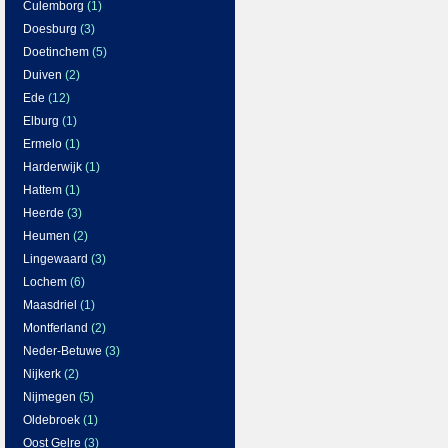
Culemborg
(1)
Doesburg
(3)
Doetinchem
(5)
Duiven
(2)
Ede
(12)
Elburg
(1)
Ermelo
(1)
Harderwijk
(1)
Hattem
(1)
Heerde
(3)
Heumen
(2)
Lingewaard
(3)
Lochem
(6)
Maasdriel
(1)
Montferland
(2)
Neder-Betuwe
(3)
Nijkerk
(2)
Nijmegen
(5)
Oldebroek
(1)
Oost Gelre
(3)