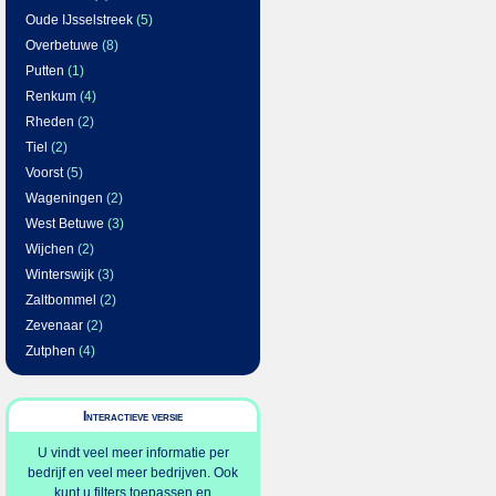
Oude IJsselstreek
(5)
Overbetuwe
(8)
Putten
(1)
Renkum
(4)
Rheden
(2)
Tiel
(2)
Voorst
(5)
Wageningen
(2)
West Betuwe
(3)
Wijchen
(2)
Winterswijk
(3)
Zaltbommel
(2)
Zevenaar
(2)
Zutphen
(4)
Interactieve versie
U vindt veel meer informatie per
bedrijf en veel meer bedrijven. Ook
kunt u filters toepassen en