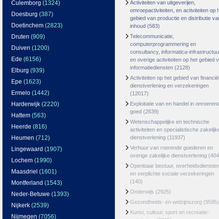
Culemborg
(1324)
Activiteiten van uitgeverijen,
omroepactiviteiten, en activiteiten op 
Doesburg
(387)
gebied van productie en distributie va
Doetinchem
(2823)
inhoud
(583)
Druten
(909)
Telecommunicatie,
computerprogrammering en
Duiven
(1200)
consultancy, informatica-infrastructuu
Ede
(6156)
en overige activiteiten op het gebied 
informatiediensten
(2128)
Elburg
(939)
Activiteiten op het gebied van financië
Epe
(1623)
dienstverlening en verzekeringen
Ermelo
(1442)
(12017)
Harderwijk
(2220)
Exploitatie van en handel in onroeren
goed
(2639)
Hattem
(563)
Wetenschappelijke en technische
Heerde
(816)
activiteiten en specialistische zakelijk
Heumen
(712)
dienstverlening
(11937)
Verhuur van roerende goederen en
Lingewaard
(1907)
overige zakelijke dienstverlening
(404
Lochem
(1990)
Openbaar bestuur, overheidsdienste
Maasdriel
(1601)
en verplichte sociale verzekeringen
(140)
Montferland
(1543)
Onderwijs
(2925)
Neder-Betuwe
(1393)
Gezondheids- en welzijnszorg
(9595)
Nijkerk
(2539)
Kunst, cultuur, sport en recreatie-
Nijmegen
(7056)