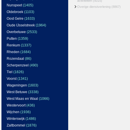
activiteiten
(5015)
Nunspeet
(1405)
Overige dienstverlening
(8867)
Oldebroek
(1103)
Oost Gelre
(1633)
Oude IJsselstreek
(1964)
Overbetuwe
(2533)
Putten
(1359)
Renkum
(1337)
Rheden
(1684)
Rozendaal
(86)
Scherpenzeel
(490)
Tiel
(1826)
Voorst
(1341)
Wageningen
(1603)
West Betuwe
(3338)
West Maas en Waal
(1066)
Westervoort
(436)
Wijchen
(1936)
Winterswijk
(1486)
Zaltbommel
(1876)