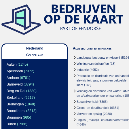
Nederland
Alle sectoren en branches
Gelderland
Landbouw, bosbouw en visserij
(5194
Winning van delfstoffen
(18)
Aalten
(1245)
Industrie
(4952)
Apeldoorn
(7372)
Productie en distributie van en handel
Arnhem
(6781)
elektriciteit, gas, stoom en gekoelde
Barneveld
(3794)
lucht
(148)
Berg en Dal
(1380)
Winning en distributie van water;, afva
en afvalwaterbeheer en sanering
(18
Berkelland
(2217)
Bouwnijverheid
(6366)
Beuningen
(1048)
Groot- en detailhandel
(16361)
Bronckhorst
(2218)
Vervoer en opslag
(2280)
Brummen
(985)
Logies-, maaltijd- en drankverstrekki
Buren
(1566)
(4646)