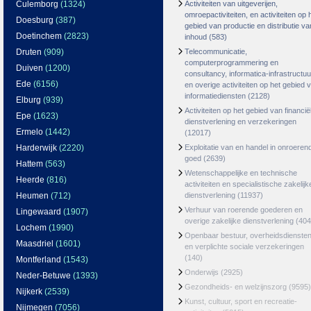
Culemborg
(1324)
Activiteiten van uitgeverijen,
omroepactiviteiten, en activiteiten op 
Doesburg
(387)
gebied van productie en distributie va
Doetinchem
(2823)
inhoud
(583)
Druten
(909)
Telecommunicatie,
computerprogrammering en
Duiven
(1200)
consultancy, informatica-infrastructuu
Ede
(6156)
en overige activiteiten op het gebied 
informatiediensten
(2128)
Elburg
(939)
Activiteiten op het gebied van financië
Epe
(1623)
dienstverlening en verzekeringen
Ermelo
(1442)
(12017)
Harderwijk
(2220)
Exploitatie van en handel in onroeren
goed
(2639)
Hattem
(563)
Wetenschappelijke en technische
Heerde
(816)
activiteiten en specialistische zakelijk
Heumen
(712)
dienstverlening
(11937)
Verhuur van roerende goederen en
Lingewaard
(1907)
overige zakelijke dienstverlening
(404
Lochem
(1990)
Openbaar bestuur, overheidsdienste
Maasdriel
(1601)
en verplichte sociale verzekeringen
(140)
Montferland
(1543)
Onderwijs
(2925)
Neder-Betuwe
(1393)
Gezondheids- en welzijnszorg
(9595)
Nijkerk
(2539)
Kunst, cultuur, sport en recreatie-
Nijmegen
(7056)