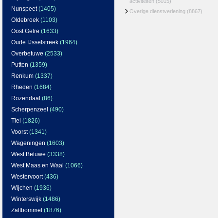
activiteiten
(5015)
Nunspeet
(1405)
Overige dienstverlening
(8867)
Oldebroek
(1103)
Oost Gelre
(1633)
Oude IJsselstreek
(1964)
Overbetuwe
(2533)
Putten
(1359)
Renkum
(1337)
Rheden
(1684)
Rozendaal
(86)
Scherpenzeel
(490)
Tiel
(1826)
Voorst
(1341)
Wageningen
(1603)
West Betuwe
(3338)
West Maas en Waal
(1066)
Westervoort
(436)
Wijchen
(1936)
Winterswijk
(1486)
Zaltbommel
(1876)