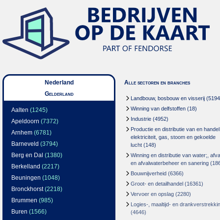
Nederland
Alle sectoren en branches
Gelderland
Landbouw, bosbouw en visserij
(5194
Winning van delfstoffen
(18)
Aalten
(1245)
Industrie
(4952)
Apeldoorn
(7372)
Productie en distributie van en handel
Arnhem
(6781)
elektriciteit, gas, stoom en gekoelde
Barneveld
(3794)
lucht
(148)
Berg en Dal
(1380)
Winning en distributie van water;, afva
en afvalwaterbeheer en sanering
(18
Berkelland
(2217)
Bouwnijverheid
(6366)
Beuningen
(1048)
Groot- en detailhandel
(16361)
Bronckhorst
(2218)
Vervoer en opslag
(2280)
Brummen
(985)
Logies-, maaltijd- en drankverstrekki
Buren
(1566)
(4646)