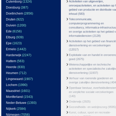
Culemborg
(1324)
Activiteiten van uitgeverijen,
omroepactiviteiten, en activiteiten op 
Doesburg
(387)
gebied van productie en distributie va
Doetinchem
(2856)
inhoud
(583)
Druten
(922)
Telecommunicatie,
computerprogrammering en
Duiven
(1200)
consultancy, informatica-infrastructuu
Ede
(6156)
en overige activiteiten op het gebied 
informatiediensten
(2128)
Elburg
(939)
Activiteiten op het gebied van financië
Epe
(1623)
dienstverlening en verzekeringen
Ermelo
(1442)
(12017)
Harderwijk
(2247)
Exploitatie van en handel in onroeren
goed
(2675)
Hattem
(563)
Wetenschappelijke en technische
Heerde
(830)
activiteiten en specialistische zakelijk
Heumen
(712)
dienstverlening
(11937)
Verhuur van roerende goederen en
Lingewaard
(1907)
overige zakelijke dienstverlening
(404
Lochem
(1990)
Openbaar bestuur, overheidsdienste
Maasdriel
(1601)
en verplichte sociale verzekeringen
(140)
Montferland
(1543)
Onderwijs
(2925)
Neder-Betuwe
(1393)
Gezondheids- en welzijnszorg
(9595)
Nijkerk
(2584)
Kunst, cultuur, sport en recreatie-
Nijmegen
(7056)