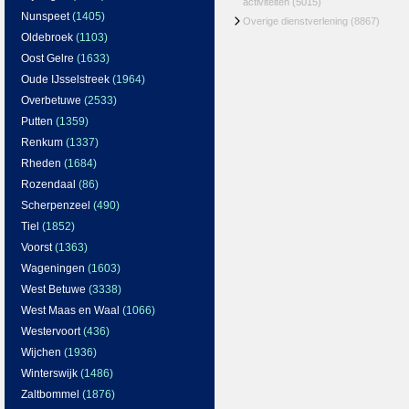
activiteiten
(5015)
Nunspeet
(1405)
Overige dienstverlening
(8867)
Oldebroek
(1103)
Oost Gelre
(1633)
Oude IJsselstreek
(1964)
Overbetuwe
(2533)
Putten
(1359)
Renkum
(1337)
Rheden
(1684)
Rozendaal
(86)
Scherpenzeel
(490)
Tiel
(1852)
Voorst
(1363)
Wageningen
(1603)
West Betuwe
(3338)
West Maas en Waal
(1066)
Westervoort
(436)
Wijchen
(1936)
Winterswijk
(1486)
Zaltbommel
(1876)