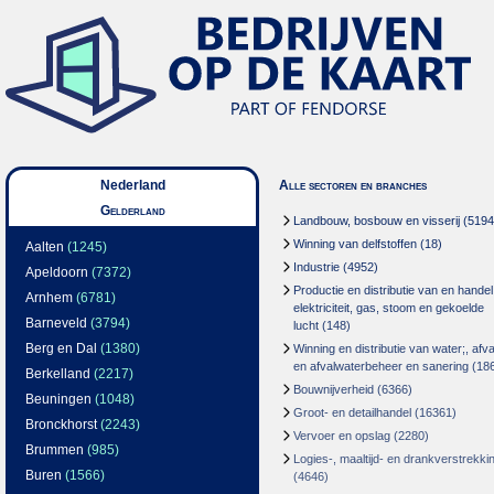
Nederland
Alle sectoren en branches
Gelderland
Landbouw, bosbouw en visserij
(5194
Winning van delfstoffen
(18)
Aalten
(1245)
Industrie
(4952)
Apeldoorn
(7372)
Productie en distributie van en handel
Arnhem
(6781)
elektriciteit, gas, stoom en gekoelde
Barneveld
(3794)
lucht
(148)
Berg en Dal
(1380)
Winning en distributie van water;, afva
en afvalwaterbeheer en sanering
(18
Berkelland
(2217)
Bouwnijverheid
(6366)
Beuningen
(1048)
Groot- en detailhandel
(16361)
Bronckhorst
(2243)
Vervoer en opslag
(2280)
Brummen
(985)
Logies-, maaltijd- en drankverstrekki
Buren
(1566)
(4646)