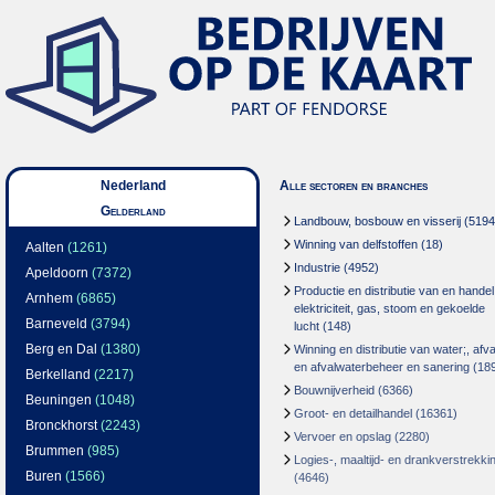
Nederland
Alle sectoren en branches
Gelderland
Landbouw, bosbouw en visserij
(5194
Winning van delfstoffen
(18)
Aalten
(1261)
Industrie
(4952)
Apeldoorn
(7372)
Productie en distributie van en handel
Arnhem
(6865)
elektriciteit, gas, stoom en gekoelde
Barneveld
(3794)
lucht
(148)
Berg en Dal
(1380)
Winning en distributie van water;, afva
en afvalwaterbeheer en sanering
(18
Berkelland
(2217)
Bouwnijverheid
(6366)
Beuningen
(1048)
Groot- en detailhandel
(16361)
Bronckhorst
(2243)
Vervoer en opslag
(2280)
Brummen
(985)
Logies-, maaltijd- en drankverstrekki
Buren
(1566)
(4646)