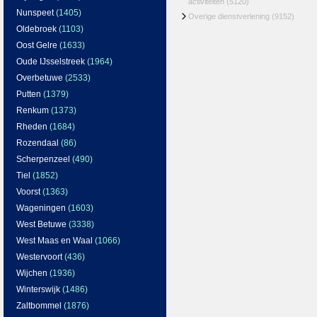
activiteiten
(5120)
Nunspeet
(1405)
Overige dienstverlening
(9152)
Oldebroek
(1103)
Oost Gelre
(1633)
Oude IJsselstreek
(1964)
Overbetuwe
(2533)
Putten
(1379)
Renkum
(1373)
Rheden
(1684)
Rozendaal
(86)
Scherpenzeel
(490)
Tiel
(1852)
Voorst
(1363)
Wageningen
(1603)
West Betuwe
(3338)
West Maas en Waal
(1066)
Westervoort
(436)
Wijchen
(1936)
Winterswijk
(1486)
Zaltbommel
(1876)