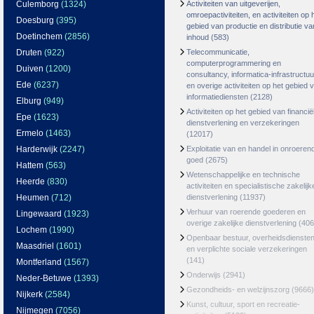
Culemborg
(1324)
Activiteiten van uitgeverijen,
omroepactiviteiten, en activiteiten op 
Doesburg
(395)
gebied van productie en distributie va
Doetinchem
(2856)
inhoud
(583)
Druten
(922)
Telecommunicatie,
computerprogrammering en
Duiven
(1200)
consultancy, informatica-infrastructuu
Ede
(6237)
en overige activiteiten op het gebied 
informatiediensten
(2128)
Elburg
(949)
Activiteiten op het gebied van financië
Epe
(1623)
dienstverlening en verzekeringen
Ermelo
(1463)
(12017)
Harderwijk
(2247)
Exploitatie van en handel in onroeren
goed
(2675)
Hattem
(563)
Wetenschappelijke en technische
Heerde
(830)
activiteiten en specialistische zakelijk
Heumen
(712)
dienstverlening
(11937)
Verhuur van roerende goederen en
Lingewaard
(1923)
overige zakelijke dienstverlening
(406
Lochem
(1990)
Openbaar bestuur, overheidsdienste
Maasdriel
(1601)
en verplichte sociale verzekeringen
(141)
Montferland
(1567)
Onderwijs
(2941)
Neder-Betuwe
(1393)
Gezondheids- en welzijnszorg
(9666)
Nijkerk
(2584)
Kunst, cultuur, sport en recreatie-
Nijmegen
(7056)