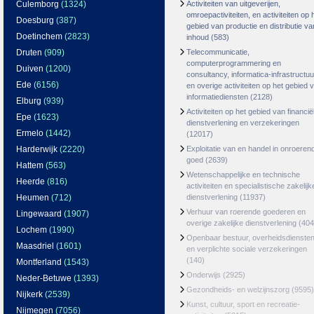
Culemborg
(1324)
Activiteiten van uitgeverijen,
omroepactiviteiten, en activiteiten op 
Doesburg
(387)
gebied van productie en distributie va
Doetinchem
(2823)
inhoud
(583)
Druten
(909)
Telecommunicatie,
computerprogrammering en
Duiven
(1200)
consultancy, informatica-infrastructuu
Ede
(6156)
en overige activiteiten op het gebied 
informatiediensten
(2128)
Elburg
(939)
Activiteiten op het gebied van financië
Epe
(1623)
dienstverlening en verzekeringen
Ermelo
(1442)
(12017)
Harderwijk
(2220)
Exploitatie van en handel in onroeren
goed
(2639)
Hattem
(563)
Wetenschappelijke en technische
Heerde
(816)
activiteiten en specialistische zakelijk
Heumen
(712)
dienstverlening
(11937)
Verhuur van roerende goederen en
Lingewaard
(1907)
overige zakelijke dienstverlening
(404
Lochem
(1990)
Openbaar bestuur, overheidsdienste
Maasdriel
(1601)
en verplichte sociale verzekeringen
(140)
Montferland
(1543)
Onderwijs
(2925)
Neder-Betuwe
(1393)
Gezondheids- en welzijnszorg
(9595)
Nijkerk
(2539)
Kunst, cultuur, sport en recreatie-
Nijmegen
(7056)