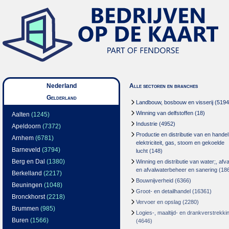
Nederland
Alle sectoren en branches
Gelderland
Landbouw, bosbouw en visserij
(5194
Winning van delfstoffen
(18)
Aalten
(1245)
Industrie
(4952)
Apeldoorn
(7372)
Productie en distributie van en handel
Arnhem
(6781)
elektriciteit, gas, stoom en gekoelde
Barneveld
(3794)
lucht
(148)
Berg en Dal
(1380)
Winning en distributie van water;, afva
en afvalwaterbeheer en sanering
(18
Berkelland
(2217)
Bouwnijverheid
(6366)
Beuningen
(1048)
Groot- en detailhandel
(16361)
Bronckhorst
(2218)
Vervoer en opslag
(2280)
Brummen
(985)
Logies-, maaltijd- en drankverstrekki
Buren
(1566)
(4646)