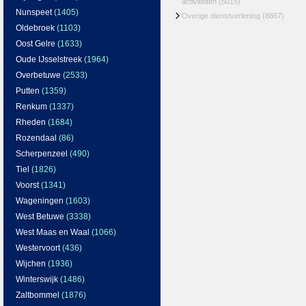
activiteiten
(5015)
Nunspeet
(1405)
Overige dienstverlening
(8867)
Oldebroek
(1103)
Oost Gelre
(1633)
Oude IJsselstreek
(1964)
Overbetuwe
(2533)
Putten
(1359)
Renkum
(1337)
Rheden
(1684)
Rozendaal
(86)
Scherpenzeel
(490)
Tiel
(1826)
Voorst
(1341)
Wageningen
(1603)
West Betuwe
(3338)
West Maas en Waal
(1066)
Westervoort
(436)
Wijchen
(1936)
Winterswijk
(1486)
Zaltbommel
(1876)