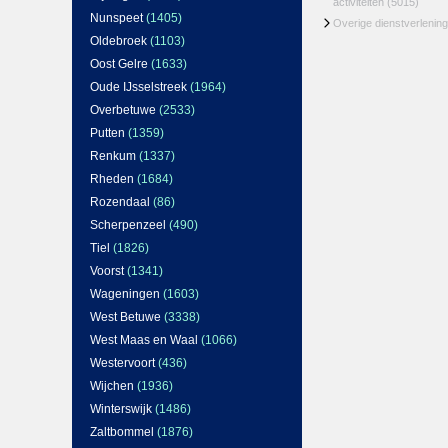
activiteiten
(5015)
Nunspeet
(1405)
Overige dienstverlening
Oldebroek
(1103)
Oost Gelre
(1633)
Oude IJsselstreek
(1964)
Overbetuwe
(2533)
Putten
(1359)
Renkum
(1337)
Rheden
(1684)
Rozendaal
(86)
Scherpenzeel
(490)
Tiel
(1826)
Voorst
(1341)
Wageningen
(1603)
West Betuwe
(3338)
West Maas en Waal
(1066)
Westervoort
(436)
Wijchen
(1936)
Winterswijk
(1486)
Zaltbommel
(1876)