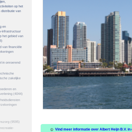
ijen,
tiviteiten op het
distributie van
g en
-infrastructuur
op het gebied van
8)
ed van financiële
zekeringen
el in onroerend
echnische
tische zakelijke
goederen en
verlening
(4044)
rheidsdiensten
erzekeringen
jnszorg
(9595)
 recreatie-
Vind meer informatie over Albert Heijn B.V. in 