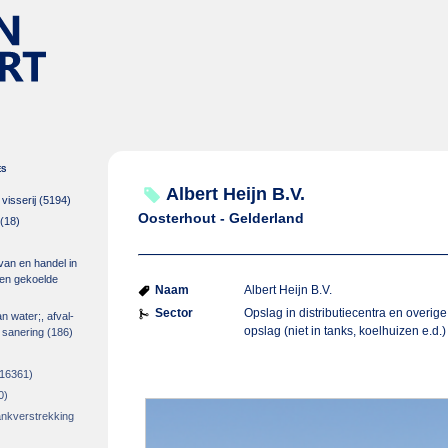
es
Albert Heijn B.V.
isserij
(5194)
Oosterhout - Gelderland
(18)
 van en handel in
m en gekoelde
Naam
Albert Heijn B.V.
Sector
Opslag in distributiecentra en overige
an water;, afval-
opslag (niet in tanks, koelhuizen e.d.)
 sanering
(186)
16361)
0)
rankverstrekking