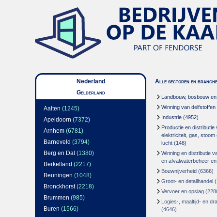
Nederland
Alle sectoren en branch
Gelderland
Landbouw, bosbouw en v
Winning van delfstoffen
Aalten
(1245)
Industrie
(4952)
Apeldoorn
(7372)
Productie en distributie
Arnhem
(6781)
elektriciteit, gas, stoo
Barneveld
(3794)
lucht
(148)
Berg en Dal
(1380)
Winning en distributie v
en afvalwaterbeheer en
Berkelland
(2217)
Bouwnijverheid
(6366)
Beuningen
(1048)
Groot- en detailhandel
(
Bronckhorst
(2218)
Vervoer en opslag
(228
Brummen
(985)
Logies-, maaltijd- en d
Buren
(1566)
(4646)