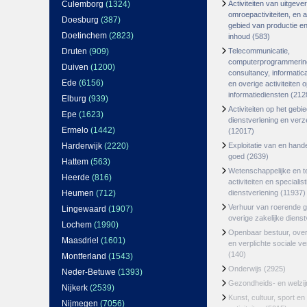
Culemborg
(1324)
Activiteiten van uitgever
omroepactiviteiten, en ac
Doesburg
(387)
gebied van productie en 
Doetinchem
(2823)
inhoud
(583)
Druten
(909)
Telecommunicatie,
computerprogrammerin
Duiven
(1200)
consultancy, informatica
Ede
(6156)
en overige activiteiten 
informatiediensten
(212
Elburg
(939)
Activiteiten op het gebi
Epe
(1623)
dienstverlening en ver
Ermelo
(1442)
(12017)
Harderwijk
(2220)
Exploitatie van en hand
goed
(2639)
Hattem
(563)
Wetenschappelijke en t
Heerde
(816)
activiteiten en specialis
Heumen
(712)
dienstverlening
(11937)
Verhuur van roerende 
Lingewaard
(1907)
overige zakelijke dienst
Lochem
(1990)
Openbaar bestuur, ove
Maasdriel
(1601)
en verplichte sociale v
(140)
Montferland
(1543)
Onderwijs
(2925)
Neder-Betuwe
(1393)
Gezondheids- en welzi
Nijkerk
(2539)
Kunst, cultuur, sport en
Nijmegen
(7056)