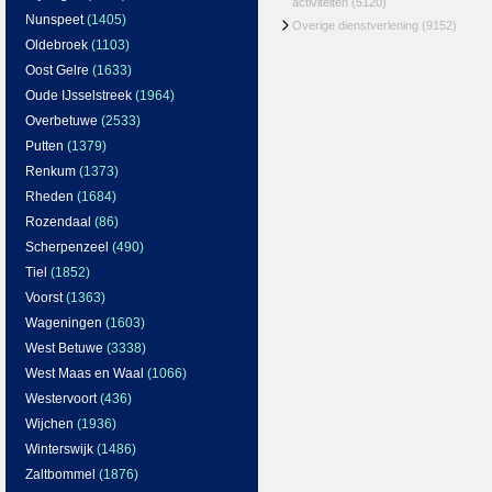
activiteiten
(5120)
Nunspeet
(1405)
Overige dienstverlening
(9152)
Oldebroek
(1103)
Oost Gelre
(1633)
Oude IJsselstreek
(1964)
Overbetuwe
(2533)
Putten
(1379)
Renkum
(1373)
Rheden
(1684)
Rozendaal
(86)
Scherpenzeel
(490)
Tiel
(1852)
Voorst
(1363)
Wageningen
(1603)
West Betuwe
(3338)
West Maas en Waal
(1066)
Westervoort
(436)
Wijchen
(1936)
Winterswijk
(1486)
Zaltbommel
(1876)