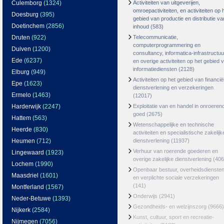
Culemborg
(1324)
Activiteiten van uitgeverijen,
omroepactiviteiten, en activiteiten op 
Doesburg
(395)
gebied van productie en distributie va
Doetinchem
(2856)
inhoud
(583)
Druten
(922)
Telecommunicatie,
computerprogrammering en
Duiven
(1200)
consultancy, informatica-infrastructuu
Ede
(6237)
en overige activiteiten op het gebied 
informatiediensten
(2128)
Elburg
(949)
Activiteiten op het gebied van financië
Epe
(1623)
dienstverlening en verzekeringen
Ermelo
(1463)
(12017)
Harderwijk
(2247)
Exploitatie van en handel in onroeren
goed
(2675)
Hattem
(563)
Wetenschappelijke en technische
Heerde
(830)
activiteiten en specialistische zakelijk
Heumen
(712)
dienstverlening
(11937)
Verhuur van roerende goederen en
Lingewaard
(1923)
overige zakelijke dienstverlening
(406
Lochem
(1990)
Openbaar bestuur, overheidsdienste
Maasdriel
(1601)
en verplichte sociale verzekeringen
(141)
Montferland
(1567)
Onderwijs
(2941)
Neder-Betuwe
(1393)
Gezondheids- en welzijnszorg
(9666)
Nijkerk
(2584)
Kunst, cultuur, sport en recreatie-
Nijmegen
(7056)