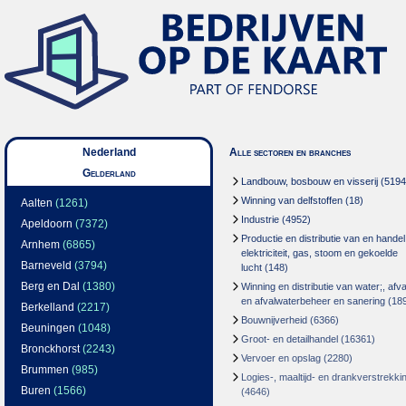
Nederland
Alle sectoren en branches
Gelderland
Landbouw, bosbouw en visserij
(5194
Winning van delfstoffen
(18)
Aalten
(1261)
Industrie
(4952)
Apeldoorn
(7372)
Productie en distributie van en handel
Arnhem
(6865)
elektriciteit, gas, stoom en gekoelde
Barneveld
(3794)
lucht
(148)
Berg en Dal
(1380)
Winning en distributie van water;, afva
en afvalwaterbeheer en sanering
(18
Berkelland
(2217)
Bouwnijverheid
(6366)
Beuningen
(1048)
Groot- en detailhandel
(16361)
Bronckhorst
(2243)
Vervoer en opslag
(2280)
Brummen
(985)
Logies-, maaltijd- en drankverstrekki
Buren
(1566)
(4646)