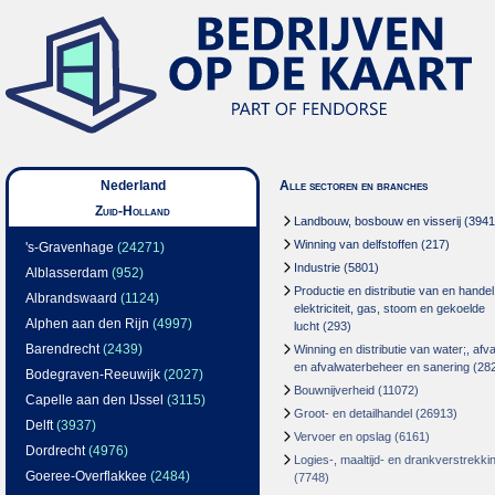
Nederland
Alle sectoren en branches
Zuid-Holland
Landbouw, bosbouw en visserij
(3941
Winning van delfstoffen
(217)
's-Gravenhage
(24271)
Industrie
(5801)
Alblasserdam
(952)
Productie en distributie van en handel
Albrandswaard
(1124)
elektriciteit, gas, stoom en gekoelde
Alphen aan den Rijn
(4997)
lucht
(293)
Barendrecht
(2439)
Winning en distributie van water;, afva
en afvalwaterbeheer en sanering
(28
Bodegraven-Reeuwijk
(2027)
Bouwnijverheid
(11072)
Capelle aan den IJssel
(3115)
Groot- en detailhandel
(26913)
Delft
(3937)
Vervoer en opslag
(6161)
Dordrecht
(4976)
Logies-, maaltijd- en drankverstrekki
Goeree-Overflakkee
(2484)
(7748)