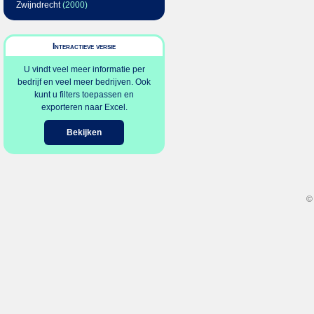
Zwijndrecht
(2000)
Interactieve versie
U vindt veel meer informatie per
bedrijf en veel meer bedrijven. Ook
kunt u filters toepassen en
exporteren naar Excel.
Bekijken
©