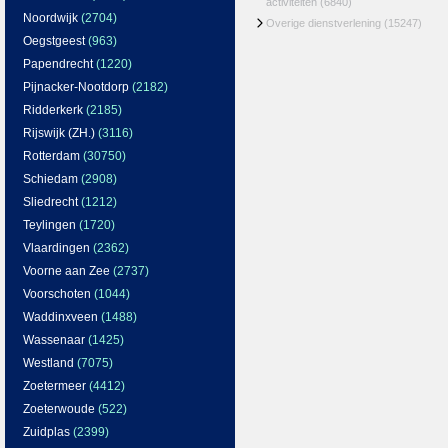
activiteiten
(6840)
Noordwijk
(2704)
Overige dienstverlening
(15247)
Oegstgeest
(963)
Papendrecht
(1220)
Pijnacker-Nootdorp
(2182)
Ridderkerk
(2185)
Rijswijk (ZH.)
(3116)
Rotterdam
(30750)
Schiedam
(2908)
Sliedrecht
(1212)
Teylingen
(1720)
Vlaardingen
(2362)
Voorne aan Zee
(2737)
Voorschoten
(1044)
Waddinxveen
(1488)
Wassenaar
(1425)
Westland
(7075)
Zoetermeer
(4412)
Zoeterwoude
(522)
Zuidplas
(2399)