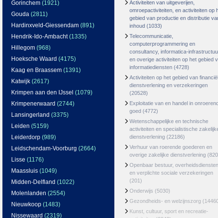
Gorinchem
(1921)
Activiteiten van uitgeverijen,
omroepactiviteiten, en activiteiten op 
Gouda
(2811)
gebied van productie en distributie va
Hardinxveld-Giessendam
(891)
inhoud
(1033)
Hendrik-Ido-Ambacht
(1335)
Telecommunicatie,
computerprogrammering en
Hillegom
(968)
consultancy, informatica-infrastructuu
Hoeksche Waard
(4175)
en overige activiteiten op het gebied 
informatiediensten
(4728)
Kaag en Braassem
(1391)
Activiteiten op het gebied van financië
Katwijk
(2617)
dienstverlening en verzekeringen
Krimpen aan den IJssel
(1079)
(20528)
Krimpenerwaard
(2744)
Exploitatie van en handel in onroeren
goed
(4772)
Lansingerland
(3375)
Wetenschappelijke en technische
Leiden
(5159)
activiteiten en specialistische zakelijk
Leiderdorp
(989)
dienstverlening
(22186)
Verhuur van roerende goederen en
Leidschendam-Voorburg
(2664)
overige zakelijke dienstverlening
(820
Lisse
(1176)
Openbaar bestuur, overheidsdienste
Maassluis
(1049)
en verplichte sociale verzekeringen
(201)
Midden-Delfland
(1022)
Onderwijs
(5030)
Molenlanden
(2554)
Gezondheids- en welzijnszorg
(1446
Nieuwkoop
(1483)
Kunst, cultuur, sport en recreatie-
Nissewaard
(2319)