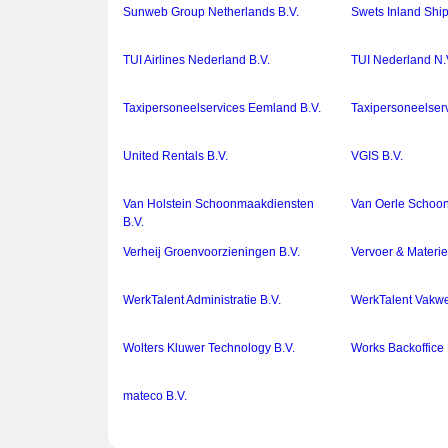
Sunweb Group Netherlands B.V.
Swets Inland Ship
TUI Airlines Nederland B.V.
TUI Nederland N.
Taxipersoneelservices Eemland B.V.
Taxipersoneelser
United Rentals B.V.
VGIS B.V.
Van Holstein Schoonmaakdiensten
Van Oerle Schoo
B.V.
Verheij Groenvoorzieningen B.V.
Vervoer & Materie
WerkTalent Administratie B.V.
WerkTalent Vakwe
Wolters Kluwer Technology B.V.
Works Backoffice 
mateco B.V.