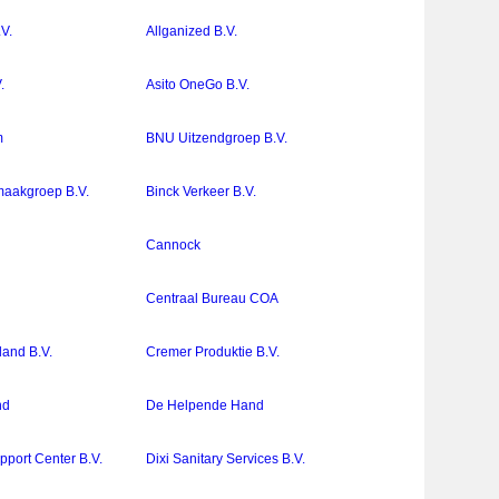
.V.
Allganized B.V.
.
Asito OneGo B.V.
m
BNU Uitzendgroep B.V.
aakgroep B.V.
Binck Verkeer B.V.
Cannock
Centraal Bureau COA
land B.V.
Cremer Produktie B.V.
nd
De Helpende Hand
pport Center B.V.
Dixi Sanitary Services B.V.