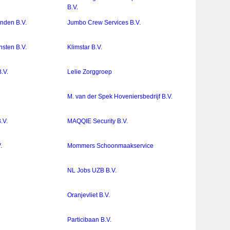
B.V.
nden B.V.
Jumbo Crew Services B.V.
nsten B.V.
Klimstar B.V.
.V.
Lelie Zorggroep
M. van der Spek Hoveniersbedrijf B.V.
.V.
MAQQIE Security B.V.
.
Mommers Schoonmaakservice
NL Jobs UZB B.V.
Oranjevliet B.V.
Particibaan B.V.