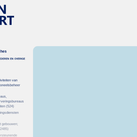
ches
deren en overige
)
viteiten van
soneelsbeheer
eaus,
erveringsbureaus
iten
(524)
gingsdiensten
et gebouwen;
2485)
ersteunende