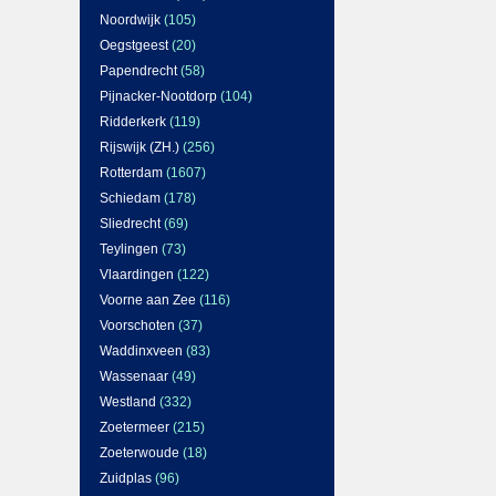
Noordwijk
(105)
Oegstgeest
(20)
Papendrecht
(58)
Pijnacker-Nootdorp
(104)
Ridderkerk
(119)
Rijswijk (ZH.)
(256)
Rotterdam
(1607)
Schiedam
(178)
Sliedrecht
(69)
Teylingen
(73)
Vlaardingen
(122)
Voorne aan Zee
(116)
Voorschoten
(37)
Waddinxveen
(83)
Wassenaar
(49)
Westland
(332)
Zoetermeer
(215)
Zoeterwoude
(18)
Zuidplas
(96)