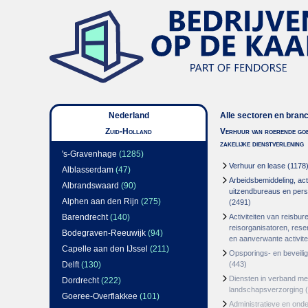
Nederland
Alle sectoren en bran
Zuid-Holland
Verhuur van roerende goe
zakelijke dienstverlening
's-Gravenhage
(1285)
Verhuur en lease
(1178
Alblasserdam
(47)
Arbeidsbemiddeling, acti
Albrandswaard
(90)
uitzendbureaus en per
Alphen aan den Rijn
(275)
(2491)
Barendrecht
(140)
Activiteiten van reisbur
reisorganisatoren, res
Bodegraven-Reeuwijk
(94)
en aanverwante activite
Capelle aan den IJssel
(211)
Opsporings- en beveili
Delft
(130)
(443)
Diensten in verband m
Dordrecht
(222)
landschapsverzorging
(
Goeree-Overflakkee
(101)
Administratieve en ond