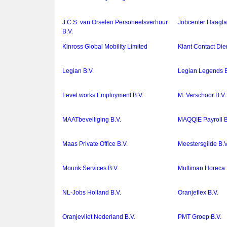
J.C.S. van Orselen Personeelsverhuur
Jobcenter Haagla
B.V.
Kinross Global Mobility Limited
Klant Contact Die
Legian B.V.
Legian Legends B
Level.works Employment B.V.
M. Verschoor B.V.
MAATbeveiliging B.V.
MAQQIE Payroll B
Maas Private Office B.V.
Meestersgilde B.V
Mourik Services B.V.
Multiman Horeca
NL-Jobs Holland B.V.
Oranjeflex B.V.
Oranjevliet Nederland B.V.
PMT Groep B.V.