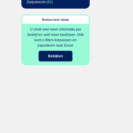
Zwijndrecht
(83)
Interactieve versie
U vindt veel meer informatie per
bedrijf en veel meer bedrijven. Ook
kunt u filters toepassen en
exporteren naar Excel.
Bekijken