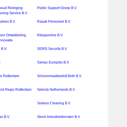
houd Reiniging
Public Support Groep B.V.
uning Service B.V.
dvies B.V.
Raaak Personeel B.V.
voor Ontwikkeling,
Riksjaonline B.V.
Innovatie
 B.V.
SERIS Security B.V.
.
Samac Eurojobs B.V.
le Rotterdam
Schoonmaakbedrijf Both B.V.
and Regio Rotterdam
Selecta Netherlands B.V.
Sodexo Cleaning B.V.
au B.V.
Storm Industriediensten B.V.