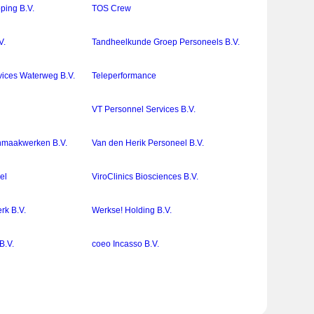
ping B.V.
TOS Crew
V.
Tandheelkunde Groep Personeels B.V.
vices Waterweg B.V.
Teleperformance
VT Personnel Services B.V.
nmaakwerken B.V.
Van den Herik Personeel B.V.
el
ViroClinics Biosciences B.V.
rk B.V.
Werkse! Holding B.V.
B.V.
coeo Incasso B.V.