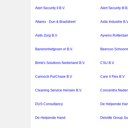
Alert Security II B.V.
Alert Security III B
Altares - Dun & Bradstreet
Asito Industrie B.V
Asito Zorg B.V.
Ayvens Rotterda
Baneninhetgroen.nl B.V.
Beercoo Schoonm
Brink's Solutions Nederland B.V.
CSU B.V.
Cannock PurChase B.V.
Care 4 Flex B.V.
Cleaning Service Hensen B.V.
Concentrix Neder
DUS Consultancy
De Helpende Ha
De Helpende Hand
Deloitte Group Su