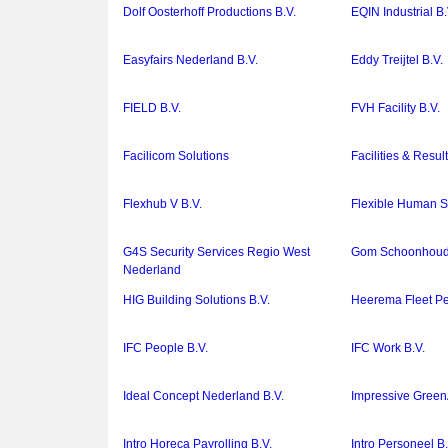
Dolf Oosterhoff Productions B.V.
EQIN Industrial B.
Easyfairs Nederland B.V.
Eddy Treijtel B.V.
FIELD B.V.
FVH Facility B.V.
Facilicom Solutions
Facilities & Result
Flexhub V B.V.
Flexible Human S
G4S Security Services Regio West
Gom Schoonhou
Nederland
HIG Building Solutions B.V.
Heerema Fleet Pe
IFC People B.V.
IFC Work B.V.
Ideal Concept Nederland B.V.
Impressive Green
Intro Horeca Payrolling B.V.
Intro Personeel B.