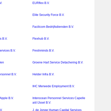
V.
EURflex B.V.
Elite Security Force B.V.
Facilicom Bedrijfsdiensten B.V.
s B.V.
Flexhub B.V.
ervices B.V.
Freshminds B.V.
den
Groene Hart Service Detachering B.V.
rsonnel B.V.
Helder Infra B.V.
IHC Merwede Employment B.V.
Apple B.V.
Interocean Personnel Services Capelle
a/d IJssel B.V.
V.
J. de Jonge Human Capital Services