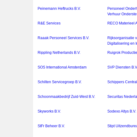
Peinemann Heftrucks B.V.
Personeel Onder
Verhuur Onderste
R&E Services
RECO Materieel A
Raaak Personeel Services B.V.
Rijksorganisatie 
Digitalisering en 
Rippling Netherlands B.V.
Ruigrok Productie
SOS International Amsterdam
SVP Diensten B.V
Schilten Servicegroep B.V.
Schippers Centra
Schoonmaakbedrijf Zuid-West B.V.
Securitas Nederl
Skyworks B.V.
Sodexo Altys B.V.
StFr Beheer B.V.
Stipt Uitzendbure