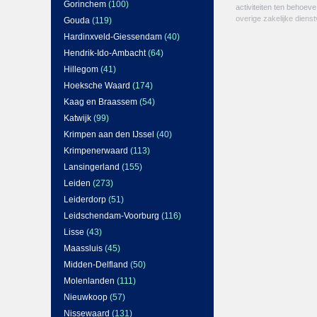
Gorinchem
(100)
activiteiten ten behoev
overige zakelijke dienst
Gouda
(119)
Hardinxveld-Giessendam
(40)
Hendrik-Ido-Ambacht
(64)
Hillegom
(41)
Hoeksche Waard
(174)
Kaag en Braassem
(54)
Katwijk
(99)
Krimpen aan den IJssel
(40)
Krimpenerwaard
(113)
Lansingerland
(155)
Leiden
(273)
Leiderdorp
(51)
Leidschendam-Voorburg
(116)
Lisse
(43)
Maassluis
(45)
Midden-Delfland
(50)
Molenlanden
(111)
Nieuwkoop
(57)
Nissewaard
(131)