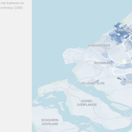
e van kantoren en
verlening
(1088)