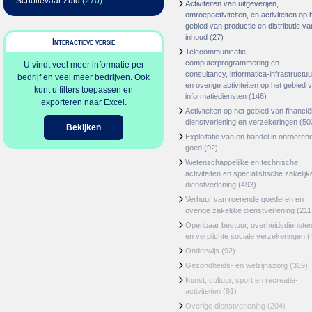
Schollevaar Zuid
(270)
Activiteiten van uitgeverijen,
omroepactiviteiten, en activiteiten op 
gebied van productie en distributie va
inhoud
(27)
Interactieve versie
Telecommunicatie,
computerprogrammering en
U vindt veel meer informatie per
consultancy, informatica-infrastructuu
bedrijf en veel meer bedrijven. Ook
en overige activiteiten op het gebied 
kunt u filters toepassen en
informatiediensten
(146)
exporteren naar Excel.
Activiteiten op het gebied van financië
dienstverlening en verzekeringen
(50
Bekijken
Exploitatie van en handel in onroeren
goed
(92)
Wetenschappelijke en technische
activiteiten en specialistische zakelijk
dienstverlening
(493)
Verhuur van roerende goederen en
overige zakelijke dienstverlening
(211
Openbaar bestuur, overheidsdienste
en verplichte sociale verzekeringen
(
Onderwijs
(92)
Gezondheids- en welzijnszorg
(319)
Kunst, cultuur, sport en recreatie-
activiteiten
(81)
Overige dienstverlening
(204)