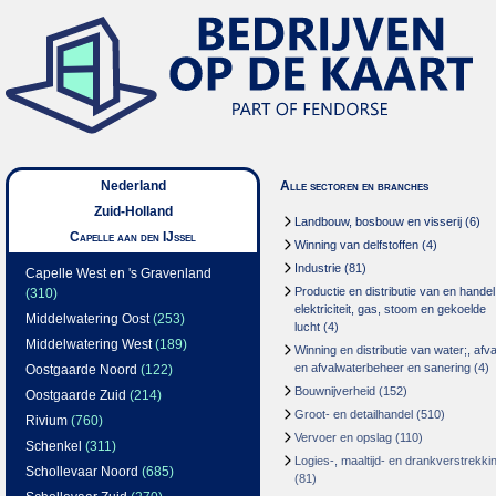
Nederland
Alle sectoren en branches
Zuid-Holland
Landbouw, bosbouw en visserij
(6)
Capelle aan den IJssel
Winning van delfstoffen
(4)
Industrie
(81)
Capelle West en 's Gravenland
Productie en distributie van en handel
(310)
elektriciteit, gas, stoom en gekoelde
Middelwatering Oost
(253)
lucht
(4)
Middelwatering West
(189)
Winning en distributie van water;, afva
en afvalwaterbeheer en sanering
(4)
Oostgaarde Noord
(122)
Bouwnijverheid
(152)
Oostgaarde Zuid
(214)
Groot- en detailhandel
(510)
Rivium
(760)
Vervoer en opslag
(110)
Schenkel
(311)
Logies-, maaltijd- en drankverstrekki
Schollevaar Noord
(685)
(81)