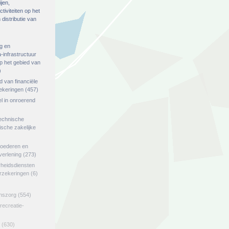
ijen,
tiviteiten op het
distributie van
g en
-infrastructuur
op het gebied van
)
ed van financiële
zekeringen
(457)
el in onroerend
echnische
tische zakelijke
goederen en
verlening
(273)
rheidsdiensten
erzekeringen
(6)
jnszorg
(554)
 recreatie-
(630)