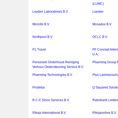
(LUMC)
Leyden Laboratories B.V.
Liander
Microfix B.V.
Mosadex B.V.
Northpool B.V.
OCLC B.V.
P1 Travel
PF Concept Intern
U.A.
Personeel Onderhoud Reiniging
Pharming Group N
Verhuur Ondersteuning Service B.V.
Pharming Technologies B.V.
Plus Lammenscha
Prodeba
Q Squared Soluti
R.C.P. Sloos Services B.V.
Rabobank Leiden
Riksja International B.V.
Riksjaonline B.V.