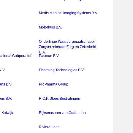
Medis Medical Imaging Systems B.V.
Motorhuis B.V.
Onderlinge Waarborgmaatschappij
Zorgverzekeraar Zorg en Zekerheid
U.A.
ational Coöperatief
Pasman B.V.
.V.
Pharming Technologies B.V.
ns B.V.
ProPharma Group
ons B.V.
R.C.P. Sloos Bestratingen
-Katwijk
Rijksmuseum van Oudheden
Rivierduinen