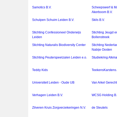
Samotics B.V.
Scheepswerf & Ma
Akerboom B.V.
Schulpen Schuim Leiden B.V.
Skils B.V.
Stichting Confessioneel Onderwijs
Stichting Jeugd e
Leiden
Bollenstreek
Stichting Naturalis Biodiversity Center
Stichting Nederlan
Nabije Oosten
Stichting Peuterspeelzalen Leiden e.o.
Studiekring Alkm
Teddy Kids
TeekensKarstens 
Universiteit Leiden - Oude UB
Van Arkel Gerech
Verhagen Leiden B.V.
WCSG Holding B.
Zilveren Kruis Zorgverzekeringen N.V.
de Sleutels