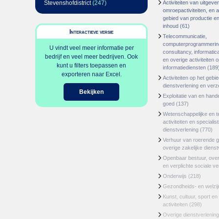
Stevenshofdistrict
(247)
Activiteiten van uitgever
omroepactiviteiten, en ac
gebied van productie en 
inhoud
(61)
Interactieve versie
Telecommunicatie,
computerprogrammerin
U vindt veel meer informatie per
consultancy, informatica
bedrijf en veel meer bedrijven. Ook
en overige activiteiten 
kunt u filters toepassen en
informatiediensten
(189
exporteren naar Excel.
Activiteiten op het gebi
dienstverlening en ver
Bekijken
Exploitatie van en hand
goed
(137)
Wetenschappelijke en t
activiteiten en specialis
dienstverlening
(770)
Verhuur van roerende 
overige zakelijke dienst
Openbaar bestuur, ove
en verplichte sociale v
Onderwijs
(218)
Gezondheids- en welzi
Kunst, cultuur, sport en
activiteiten
(298)
Overige dienstverlening