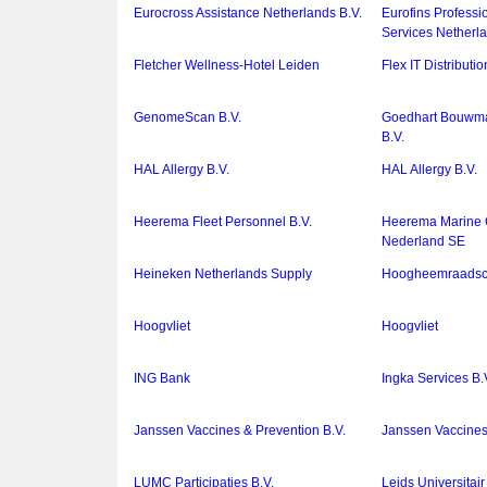
Eurocross Assistance Netherlands B.V.
Eurofins Professio
Services Netherla
Fletcher Wellness-Hotel Leiden
Flex IT Distributio
GenomeScan B.V.
Goedhart Bouwma
B.V.
HAL Allergy B.V.
HAL Allergy B.V.
Heerema Fleet Personnel B.V.
Heerema Marine 
Nederland SE
Heineken Netherlands Supply
Hoogheemraadsch
Hoogvliet
Hoogvliet
ING Bank
Ingka Services B.
Janssen Vaccines & Prevention B.V.
Janssen Vaccines
LUMC Participaties B.V.
Leids Universita