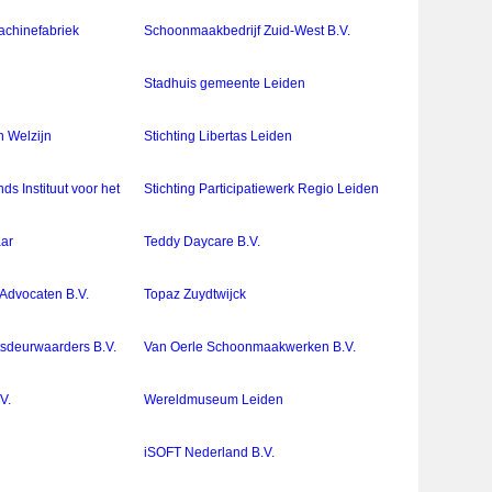
chinefabriek
Schoonmaakbedrijf Zuid-West B.V.
Stadhuis gemeente Leiden
n Welzijn
Stichting Libertas Leiden
ds Instituut voor het
Stichting Participatiewerk Regio Leiden
aar
Teddy Daycare B.V.
Advocaten B.V.
Topaz Zuydtwijck
tsdeurwaarders B.V.
Van Oerle Schoonmaakwerken B.V.
V.
Wereldmuseum Leiden
iSOFT Nederland B.V.