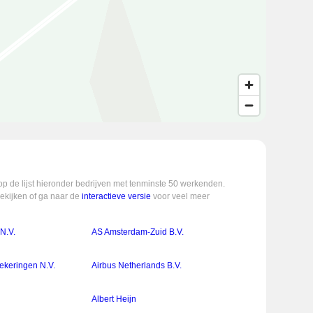
op de lijst hieronder bedrijven met tenminste 50 werkenden.
bekijken of ga naar de
interactieve versie
voor veel meer
N.V.
AS Amsterdam-Zuid B.V.
ekeringen N.V.
Airbus Netherlands B.V.
Albert Heijn