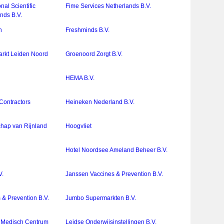
nal Scientific
Fime Services Netherlands B.V.
nds B.V.
n
Freshminds B.V.
rkt Leiden Noord
Groenoord Zorgt B.V.
HEMA B.V.
Contractors
Heineken Nederland B.V.
ap van Rijnland
Hoogvliet
Hotel Noordsee Ameland Beheer B.V.
V.
Janssen Vaccines & Prevention B.V.
 & Prevention B.V.
Jumbo Supermarkten B.V.
ir Medisch Centrum
Leidse Onderwijsinstellingen B.V.