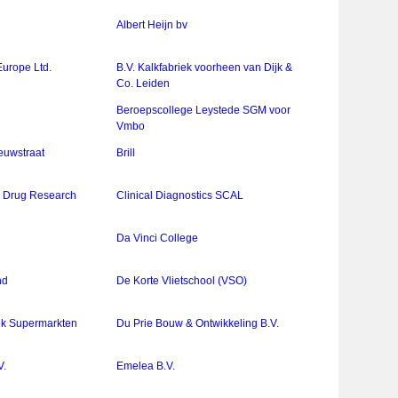
Albert Heijn bv
Europe Ltd.
B.V. Kalkfabriek voorheen van Dijk &
Co. Leiden
Beroepscollege Leystede SGM voor
Vmbo
euwstraat
Brill
n Drug Research
Clinical Diagnostics SCAL
Da Vinci College
nd
De Korte Vlietschool (VSO)
ek Supermarkten
Du Prie Bouw & Ontwikkeling B.V.
V.
Emelea B.V.