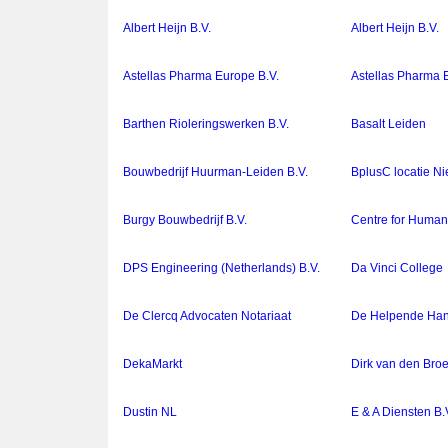
Albert Heijn B.V.
Albert Heijn B.V.
Astellas Pharma Europe B.V.
Astellas Pharma 
Barthen Rioleringswerken B.V.
Basalt Leiden
Bouwbedrijf Huurman-Leiden B.V.
BplusC locatie Ni
Burgy Bouwbedrijf B.V.
Centre for Huma
DPS Engineering (Netherlands) B.V.
Da Vinci College
De Clercq Advocaten Notariaat
De Helpende Ha
DekaMarkt
Dirk van den Bro
Dustin NL
E & A Diensten B.