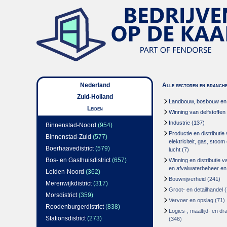
Nederland
Alle sectoren en branch
Zuid-Holland
Landbouw, bosbouw en v
Leiden
Winning van delfstoffen
Industrie
(137)
Binnenstad-Noord
(954)
Productie en distributie
Binnenstad-Zuid
(577)
elektriciteit, gas, stoo
Boerhaavedistrict
(579)
lucht
(7)
Bos- en Gasthuisdistrict
(657)
Winning en distributie v
en afvalwaterbeheer en
Leiden-Noord
(362)
Bouwnijverheid
(241)
Merenwijkdistrict
(317)
Groot- en detailhandel
(
Morsdistrict
(359)
Vervoer en opslag
(71)
Roodenburgerdistrict
(838)
Logies-, maaltijd- en d
Stationsdistrict
(273)
(346)