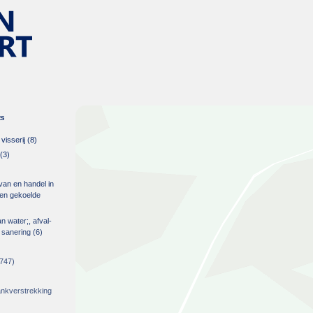
es
isserij
(8)
(3)
 van en handel in
m en gekoelde
an water;, afval-
 sanering
(6)
747)
rankverstrekking