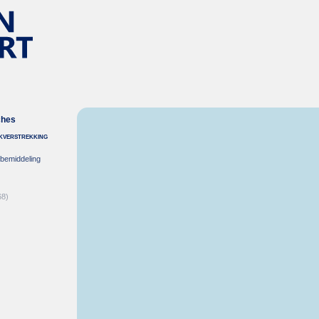
ches
nkverstrekking
-bemiddeling
68)