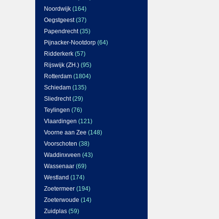
Noordwijk
(164)
Oegstgeest
(37)
Papendrecht
(35)
Pijnacker-Nootdorp
(64)
Ridderkerk
(57)
Rijswijk (ZH.)
(95)
Rotterdam
(1804)
Schiedam
(135)
Sliedrecht
(29)
Teylingen
(76)
Vlaardingen
(121)
Voorne aan Zee
(148)
Voorschoten
(38)
Waddinxveen
(43)
Wassenaar
(69)
Westland
(174)
Zoetermeer
(194)
Zoeterwoude
(14)
Zuidplas
(59)