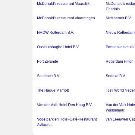
McDonald's restaurant Maasdijk
McDonald's resta
Charlois
McDonald's restaurant Vlaardingen
McMoemer B.V.
NHOW Rotterdam B.V.
Nieuw Rotterdams
Oostduinhaghe Hotel B.V.
Pannenkoekhuis 
Port Zélande
Rotterdam Hilton
Saalbach B.V.
Sodexo B.V.
The Hague Marriott
Tosti World Neder
Van der Valk Hotel Den Haag B.V.
Van der Valk Hot
Wassenaar
Vogelpark en Hotel-Café-Restaurant
van Leeuwen Cat
Avifauna