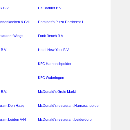
k B.V.
De Barbier B.V.
nnenkoeken & Grill
Dominos's Pizza Dordrecht 1
staurant Wings-
Fonk Beach B.V.
 B.V.
Hotel New York B.V.
KFC Harnaschpolder
KFC Wateringen
 B.V.
McDonald's Grote Markt
urant Den Haag
McDonald's restaurant Harnaschpolder
urant Leiden A44
McDonald's restaurant Leiderdorp