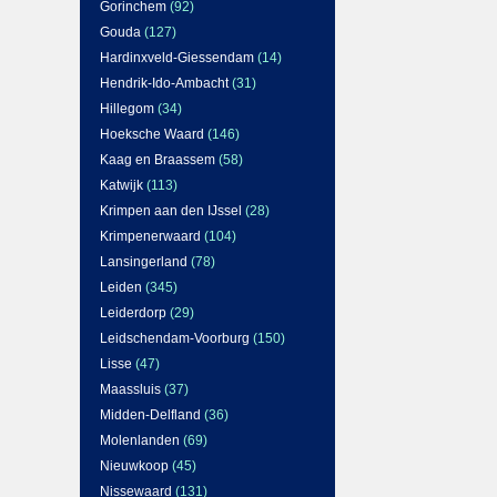
Gorinchem
(92)
Gouda
(127)
Hardinxveld-Giessendam
(14)
Hendrik-Ido-Ambacht
(31)
Hillegom
(34)
Hoeksche Waard
(146)
Kaag en Braassem
(58)
Katwijk
(113)
Krimpen aan den IJssel
(28)
Krimpenerwaard
(104)
Lansingerland
(78)
Leiden
(345)
Leiderdorp
(29)
Leidschendam-Voorburg
(150)
Lisse
(47)
Maassluis
(37)
Midden-Delfland
(36)
Molenlanden
(69)
Nieuwkoop
(45)
Nissewaard
(131)