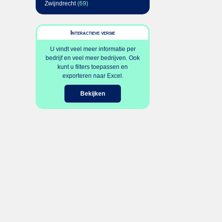
Zwijndrecht
(69)
Interactieve versie
U vindt veel meer informatie per
bedrijf en veel meer bedrijven. Ook
kunt u filters toepassen en
exporteren naar Excel.
Bekijken