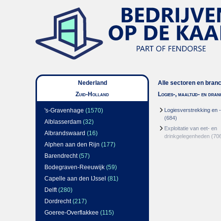
Nederland
Alle sectoren en bran
Zuid-Holland
Logies-, maaltijd- en dra
's-Gravenhage
(1570)
Logiesverstrekking en 
(684)
Alblasserdam
(32)
Exploitatie van eet- en
Albrandswaard
(16)
drinkgelegenheden
(70
Alphen aan den Rijn
(177)
Barendrecht
(57)
Bodegraven-Reeuwijk
(59)
Capelle aan den IJssel
(81)
Delft
(280)
Dordrecht
(217)
Goeree-Overflakkee
(115)