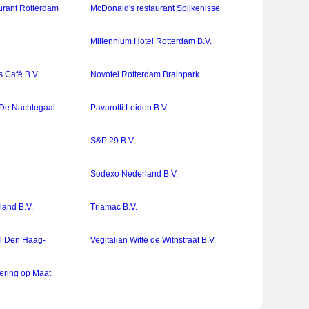
urant Rotterdam
McDonald's restaurant Spijkenisse
Millennium Hotel Rotterdam B.V.
 Café B.V.
Novotel Rotterdam Brainpark
De Nachtegaal
Pavarotti Leiden B.V.
S&P 29 B.V.
Sodexo Nederland B.V.
land B.V.
Triamac B.V.
el Den Haag-
Vegitalian Witte de Withstraat B.V.
ering op Maat