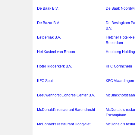
De Baak B.V.
De Baak Noordwij
De Bazar B.V.
De Beslagkom Pa
B.V.
Eetgemak B.V.
Fletcher Hotel-Re
Rotterdam
Het Kasteel van Rhoon
Hooiberg Holding
Hotel Ridderkerk B.V.
KFC Gorinchem
KFC Spui
KFC Vlaardingen
Leeuwenhorst Congres Center B.V.
McBinckhorstlaan
McDonald's restaurant Barendrecht
McDonald's resta
Escamplaan
McDonald's restaurant Hoogvliet
McDonald's resta