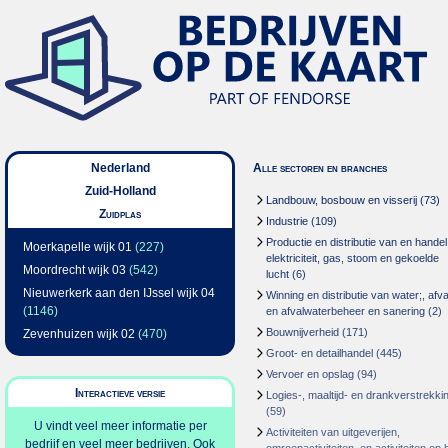
Nederland
Alle sectoren en branches
Zuid-Holland
Landbouw, bosbouw en visserij
(73)
Zuidplas
Industrie
(109)
Productie en distributie van en handel
Moerkapelle wijk 01
(227)
elektriciteit, gas, stoom en gekoelde
Moordrecht wijk 03
(542)
lucht
(6)
Nieuwerkerk aan den IJssel wijk 04
Winning en distributie van water;, afva
(1146)
en afvalwaterbeheer en sanering
(2)
Bouwnijverheid
(171)
Zevenhuizen wijk 02
(470)
Groot- en detailhandel
(445)
Vervoer en opslag
(94)
Interactieve versie
Logies-, maaltijd- en drankverstrekki
(59)
U vindt veel meer informatie per
Activiteiten van uitgeverijen,
bedrijf en veel meer bedrijven. Ook