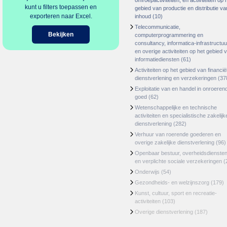
omroepactiviteiten, en activiteiten op 
kunt u filters toepassen en
gebied van productie en distributie va
exporteren naar Excel.
inhoud
(10)
Telecommunicatie,
Bekijken
computerprogrammering en
consultancy, informatica-infrastructuu
en overige activiteiten op het gebied 
informatiediensten
(61)
Activiteiten op het gebied van financië
dienstverlening en verzekeringen
(37
Exploitatie van en handel in onroeren
goed
(62)
Wetenschappelijke en technische
activiteiten en specialistische zakelijk
dienstverlening
(282)
Verhuur van roerende goederen en
overige zakelijke dienstverlening
(96)
Openbaar bestuur, overheidsdienste
en verplichte sociale verzekeringen
(
Onderwijs
(54)
Gezondheids- en welzijnszorg
(179)
Kunst, cultuur, sport en recreatie-
activiteiten
(103)
Overige dienstverlening
(187)