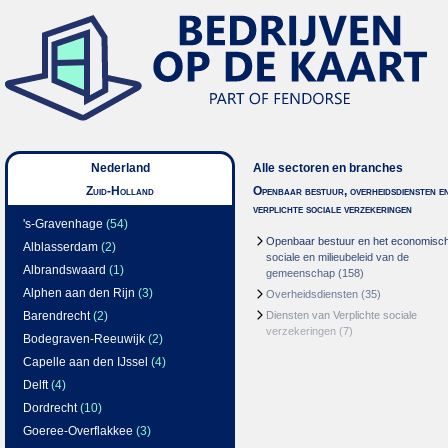
Nederland
Alle sectoren en branches
Zuid-Holland
Openbaar bestuur, overheidsdiensten e
verplichte sociale verzekeringen
's-Gravenhage
(54)
Openbaar bestuur en het economisc
Alblasserdam
(2)
sociale en milieubeleid van de
Albrandswaard
(1)
gemeenschap
(158)
Alphen aan den Rijn
(3)
Overheidsdiensten
(35)
Barendrecht
(2)
Diensten van Verplichte sociale
verzekeringen
(7)
Bodegraven-Reeuwijk
(2)
Capelle aan den IJssel
(4)
Delft
(4)
Dordrecht
(10)
Goeree-Overflakkee
(3)