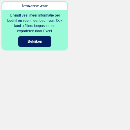
Interactieve versie
U vindt veel meer informatie per
bedrijf en veel meer bedrijven. Ook
kunt u filters toepassen en
exporteren naar Excel.
Bekijken