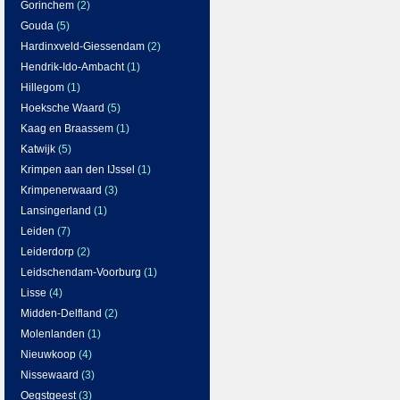
Gorinchem
(2)
Gouda
(5)
Hardinxveld-Giessendam
(2)
Hendrik-Ido-Ambacht
(1)
Hillegom
(1)
Hoeksche Waard
(5)
Kaag en Braassem
(1)
Katwijk
(5)
Krimpen aan den IJssel
(1)
Krimpenerwaard
(3)
Lansingerland
(1)
Leiden
(7)
Leiderdorp
(2)
Leidschendam-Voorburg
(1)
Lisse
(4)
Midden-Delfland
(2)
Molenlanden
(1)
Nieuwkoop
(4)
Nissewaard
(3)
Oegstgeest
(3)