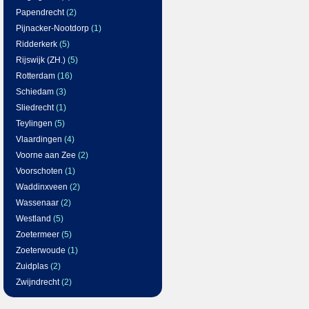
Papendrecht
(2)
Pijnacker-Nootdorp
(1)
Ridderkerk
(5)
Rijswijk (ZH.)
(5)
Rotterdam
(16)
Schiedam
(3)
Sliedrecht
(1)
Teylingen
(5)
Vlaardingen
(4)
Voorne aan Zee
(2)
Voorschoten
(1)
Waddinxveen
(2)
Wassenaar
(2)
Westland
(5)
Zoetermeer
(5)
Zoeterwoude
(1)
Zuidplas
(2)
Zwijndrecht
(2)