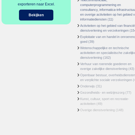
Telecommunicatie,
exporteren naar Excel.
computerprogrammering en
consultancy, informatica-infrastructuu
en overige activiteiten op het gebied 
Bekijken
informatiediensten
(11)
Activiteiten op het gebied van financië
dienstverlening en verzekeringen
(15
Exploitatie van en handel in onroeren
goed
(39)
Wetenschappelijke en technische
activiteiten en specialistische zakelijk
dienstverlening
(162)
Verhuur van roerende goederen en
overige zakelijke dienstverlening
(43)
Openbaar bestuur, overheidsdienste
en verplichte sociale verzekeringen
(
Onderwijs
(31)
Gezondheids- en welzijnszorg
(77)
Kunst, cultuur, sport en recreatie-
activiteiten
(49)
Overige dienstverlening
(148)