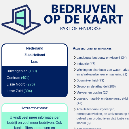
Nederland
Alle sectoren en branches
Zuid-Holland
Landbouw, bosbouw en visserij
(34)
Lisse
Industrie
(47)
Winning en distributie van water;, afva
Buitengebied
(180)
en afvalwaterbeheer en sanering
(1)
Centrum
(401)
Bouwnijverheid
(79)
Lisse Noord
(276)
Groot- en detailhandel
(206)
Lisse Zuid
(304)
Vervoer en opslag
(20)
Logies-, maaltijd- en drankverstrekki
(47)
Interactieve versie
Activiteiten van uitgeverijen,
omroepactiviteiten, en activiteiten op 
U vindt veel meer informatie per
gebied van productie en distributie va
bedrijf en veel meer bedrijven. Ook
inhoud
(6)
kunt u filters toepassen en