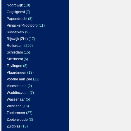
Noordwijk
(10)
Oegstgeest
(7)
Papendrecht
(8)
Pijnacker-Nootdorp
(11)
Ridderkerk
(9)
Rijswijk (ZH.)
(17)
Rotterdam
(250)
Schiedam
(15)
Sliedrecht
(6)
Teylingen
(8)
Vlaardingen
(13)
Voorne aan Zee
(12)
Voorschoten
(2)
Waddinxveen
(7)
Wassenaar
(5)
Westland
(15)
Zoetermeer
(27)
Zoeterwoude
(3)
Zuidplas
(10)