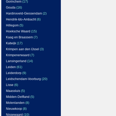
Gorinchem
(17)
Gouda
(16)
Hardinxveld-Giessendam
(2)
Hendrik-Ido-Ambacht
(6)
Hillegom
(5)
Hoeksche Waard
(15)
Kaag en Braassem
(7)
Katwijk
(17)
Krimpen aan den IJssel
(3)
Krimpenerwaard
(7)
Lansingerland
(14)
Leiden
(61)
Leiderdorp
(9)
Leidschendam-Voorburg
(20)
Lisse
(6)
Maassluis
(5)
Midden-Delfland
(5)
Molenlanden
(8)
Nieuwkoop
(8)
Nissewaard
(10)