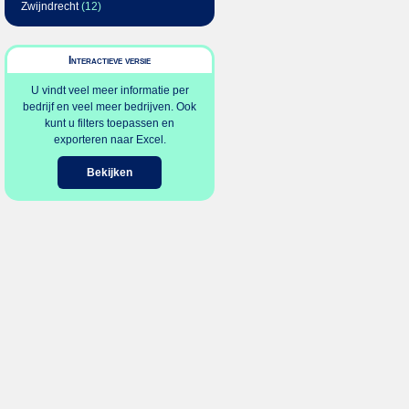
Zwijndrecht
(12)
Interactieve versie
U vindt veel meer informatie per
bedrijf en veel meer bedrijven. Ook
kunt u filters toepassen en
exporteren naar Excel.
Bekijken