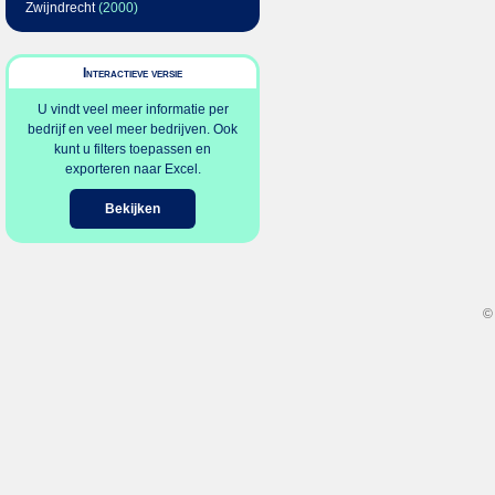
Zwijndrecht
(2000)
Interactieve versie
U vindt veel meer informatie per
bedrijf en veel meer bedrijven. Ook
kunt u filters toepassen en
exporteren naar Excel.
Bekijken
©