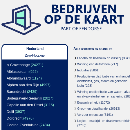
Nederland
Alle sectoren en branches
Zuid-Holland
Landbouw, bosbouw en visserij
(3941
Winning van delfstoffen
(217)
's-Gravenhage
(24271)
Industrie
(5801)
Alblasserdam
(952)
Productie en distributie van en handel
Albrandswaard
(1124)
elektriciteit, gas, stoom en gekoelde
Alphen aan den Rijn
(4997)
lucht
(293)
Barendrecht
(2439)
Winning en distributie van water;, afva
en afvalwaterbeheer en sanering
(28
Bodegraven-Reeuwijk
(2027)
Bouwnijverheid
(11072)
Capelle aan den IJssel
(3115)
Groot- en detailhandel
(26913)
Delft
(3937)
Vervoer en opslag
(6161)
Dordrecht
(4976)
Logies-, maaltijd- en drankverstrekki
Goeree-Overflakkee
(2484)
(7748)