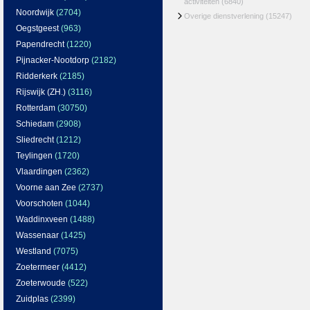
activiteiten
(6840)
Noordwijk
(2704)
Overige dienstverlening
(15247)
Oegstgeest
(963)
Papendrecht
(1220)
Pijnacker-Nootdorp
(2182)
Ridderkerk
(2185)
Rijswijk (ZH.)
(3116)
Rotterdam
(30750)
Schiedam
(2908)
Sliedrecht
(1212)
Teylingen
(1720)
Vlaardingen
(2362)
Voorne aan Zee
(2737)
Voorschoten
(1044)
Waddinxveen
(1488)
Wassenaar
(1425)
Westland
(7075)
Zoetermeer
(4412)
Zoeterwoude
(522)
Zuidplas
(2399)