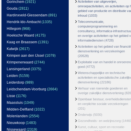
Gorinchem
(1921)
Activiteiten van uitgeverijen,
omroepactiviteiten, en activiteiten op 
Gouda
(2811)
gebied van productie en distributie va
Hardinxveld-Giessendam
(891)
inhoud
(1033)
Hendrik-Ido-Ambacht
(1335)
Telecommunicatie,
computerprogrammering en
Hillegom
(968)
consultancy, informatica-infrastructuu
Hoeksche Waard
(4175)
en overige activiteiten op het gebied 
informatiediensten
(4728)
Kaag en Braassem
(1391)
Activiteiten op het gebied van financië
Katwijk
(2617)
dienstverlening en verzekeringen
Krimpen aan den IJssel
(1079)
(20528)
Krimpenerwaard
(2744)
Exploitatie van en handel in onroeren
goed
(4772)
Lansingerland
(3375)
Wetenschappelijke en technische
Leiden
(5159)
activiteiten en specialistische zakelijk
Leiderdorp
(989)
dienstverlening
(22186)
Verhuur van roerende goederen en
Leidschendam-Voorburg
(2664)
overige zakelijke dienstverlening
(820
Lisse
(1176)
Openbaar bestuur, overheidsdienste
Maassluis
(1049)
en verplichte sociale verzekeringen
(201)
Midden-Delfland
(1022)
Onderwijs
(5030)
Molenlanden
(2554)
Gezondheids- en welzijnszorg
(1446
Nieuwkoop
(1483)
Kunst, cultuur, sport en recreatie-
Nissewaard
(2319)