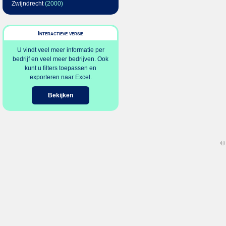
Zwijndrecht
(2000)
Interactieve versie
U vindt veel meer informatie per
bedrijf en veel meer bedrijven. Ook
kunt u filters toepassen en
exporteren naar Excel.
Bekijken
©