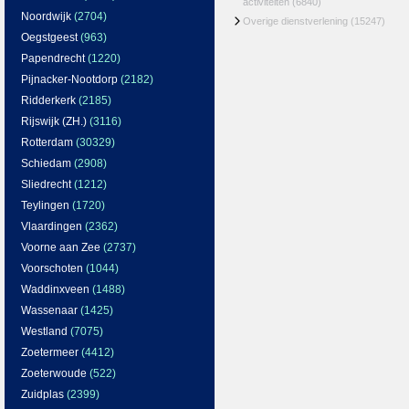
activiteiten
(6840)
Noordwijk
(2704)
Overige dienstverlening
(15247)
Oegstgeest
(963)
Papendrecht
(1220)
Pijnacker-Nootdorp
(2182)
Ridderkerk
(2185)
Rijswijk (ZH.)
(3116)
Rotterdam
(30329)
Schiedam
(2908)
Sliedrecht
(1212)
Teylingen
(1720)
Vlaardingen
(2362)
Voorne aan Zee
(2737)
Voorschoten
(1044)
Waddinxveen
(1488)
Wassenaar
(1425)
Westland
(7075)
Zoetermeer
(4412)
Zoeterwoude
(522)
Zuidplas
(2399)