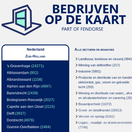
Nederland
Alle sectoren en branches
Zuid-Holland
Landbouw, bosbouw en visserij
(3941
Winning van delfstoffen
(217)
's-Gravenhage
(24271)
Industrie
(5801)
Alblasserdam
(952)
Productie en distributie van en handel
Albrandswaard
(1108)
elektriciteit, gas, stoom en gekoelde
Alphen aan den Rijn
(4997)
lucht
(293)
Barendrecht
(2439)
Winning en distributie van water;, afva
en afvalwaterbeheer en sanering
(28
Bodegraven-Reeuwijk
(2027)
Bouwnijverheid
(11072)
Capelle aan den IJssel
(3115)
Groot- en detailhandel
(26913)
Delft
(3937)
Vervoer en opslag
(6161)
Dordrecht
(4976)
Logies-, maaltijd- en drankverstrekki
Goeree-Overflakkee
(2484)
(7748)