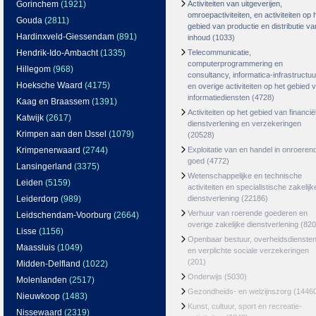
Gorinchem
(1921)
Activiteiten van uitgeverijen,
omroepactiviteiten, en activiteiten op 
Gouda
(2811)
gebied van productie en distributie va
Hardinxveld-Giessendam
(891)
inhoud
(1033)
Hendrik-Ido-Ambacht
(1335)
Telecommunicatie,
computerprogrammering en
Hillegom
(968)
consultancy, informatica-infrastructuu
Hoeksche Waard
(4175)
en overige activiteiten op het gebied 
informatiediensten
(4728)
Kaag en Braassem
(1391)
Activiteiten op het gebied van financië
Katwijk
(2617)
dienstverlening en verzekeringen
Krimpen aan den IJssel
(1079)
(20528)
Krimpenerwaard
(2744)
Exploitatie van en handel in onroeren
goed
(4772)
Lansingerland
(3375)
Wetenschappelijke en technische
Leiden
(5159)
activiteiten en specialistische zakelijk
Leiderdorp
(989)
dienstverlening
(22186)
Verhuur van roerende goederen en
Leidschendam-Voorburg
(2664)
overige zakelijke dienstverlening
(820
Lisse
(1156)
Openbaar bestuur, overheidsdienste
Maassluis
(1049)
en verplichte sociale verzekeringen
(201)
Midden-Delfland
(1022)
Onderwijs
(5030)
Molenlanden
(2517)
Gezondheids- en welzijnszorg
(1446
Nieuwkoop
(1483)
Kunst, cultuur, sport en recreatie-
Nissewaard
(2319)