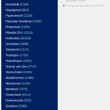
activiteiten
(6840)
Noordwijk
(2704)
Overige dienstverlening
(15247)
Oegstgeest
(963)
Papendrecht
(1220)
Pijnacker-Nootdorp
(2182)
Ridderkerk
(2185)
Rijswijk (ZH.)
(3116)
Rotterdam
(30329)
Schiedam
(2908)
Sliedrecht
(1212)
Teylingen
(1720)
Vlaardingen
(2362)
Voorne aan Zee
(2737)
Voorschoten
(1044)
Waddinxveen
(1488)
Wassenaar
(1425)
Westland
(7075)
Zoetermeer
(4412)
Zoeterwoude
(522)
Zuidplas
(2399)