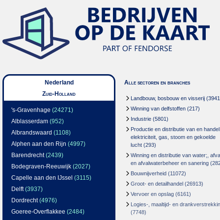
Nederland
Alle sectoren en branches
Zuid-Holland
Landbouw, bosbouw en visserij
(3941
Winning van delfstoffen
(217)
's-Gravenhage
(24271)
Industrie
(5801)
Alblasserdam
(952)
Productie en distributie van en handel
Albrandswaard
(1108)
elektriciteit, gas, stoom en gekoelde
Alphen aan den Rijn
(4997)
lucht
(293)
Barendrecht
(2439)
Winning en distributie van water;, afva
en afvalwaterbeheer en sanering
(28
Bodegraven-Reeuwijk
(2027)
Bouwnijverheid
(11072)
Capelle aan den IJssel
(3115)
Groot- en detailhandel
(26913)
Delft
(3937)
Vervoer en opslag
(6161)
Dordrecht
(4976)
Logies-, maaltijd- en drankverstrekki
Goeree-Overflakkee
(2484)
(7748)