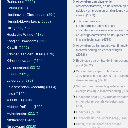
Gorinchem
(1921)
Activiteiten van uitgeverijen,
omroepactiviteiten, en activiteiten op 
Gouda
(2811)
gebied van productie en distributie va
Hardinxveld-Giessendam
(891)
inhoud
(1033)
Hendrik-Ido-Ambacht
(1335)
Telecommunicatie,
computerprogrammering en
Hillegom
(968)
consultancy, informatica-infrastructuu
Hoeksche Waard
(4175)
en overige activiteiten op het gebied 
informatiediensten
(4728)
Kaag en Braassem
(1391)
Activiteiten op het gebied van financië
Katwijk
(2617)
dienstverlening en verzekeringen
Krimpen aan den IJssel
(1079)
(20528)
Krimpenerwaard
(2744)
Exploitatie van en handel in onroeren
goed
(4772)
Lansingerland
(3375)
Wetenschappelijke en technische
Leiden
(5159)
activiteiten en specialistische zakelijk
Leiderdorp
(989)
dienstverlening
(22186)
Verhuur van roerende goederen en
Leidschendam-Voorburg
(2664)
overige zakelijke dienstverlening
(820
Lisse
(1156)
Openbaar bestuur, overheidsdienste
Maassluis
(1049)
en verplichte sociale verzekeringen
(201)
Midden-Delfland
(1022)
Onderwijs
(5030)
Molenlanden
(2517)
Gezondheids- en welzijnszorg
(1446
Nieuwkoop
(1483)
Kunst, cultuur, sport en recreatie-
Nissewaard
(2319)