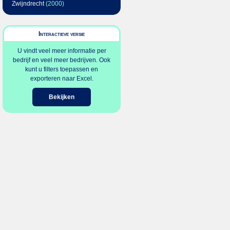
Zwijndrecht
(2000)
Interactieve versie
U vindt veel meer informatie per
bedrijf en veel meer bedrijven. Ook
kunt u filters toepassen en
exporteren naar Excel.
Bekijken