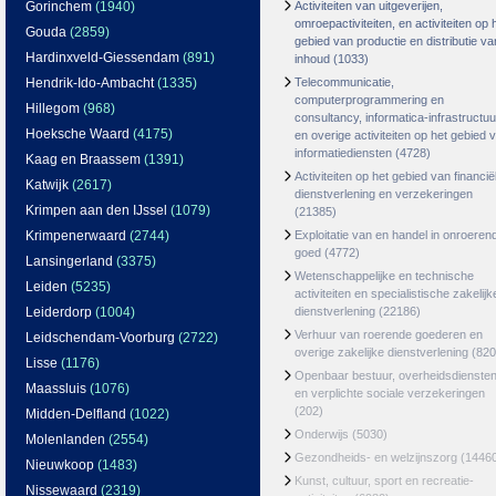
Gorinchem
(1940)
Activiteiten van uitgeverijen,
omroepactiviteiten, en activiteiten op 
Gouda
(2859)
gebied van productie en distributie va
Hardinxveld-Giessendam
(891)
inhoud
(1033)
Hendrik-Ido-Ambacht
(1335)
Telecommunicatie,
computerprogrammering en
Hillegom
(968)
consultancy, informatica-infrastructuu
Hoeksche Waard
(4175)
en overige activiteiten op het gebied 
informatiediensten
(4728)
Kaag en Braassem
(1391)
Activiteiten op het gebied van financië
Katwijk
(2617)
dienstverlening en verzekeringen
Krimpen aan den IJssel
(1079)
(21385)
Krimpenerwaard
(2744)
Exploitatie van en handel in onroeren
goed
(4772)
Lansingerland
(3375)
Wetenschappelijke en technische
Leiden
(5235)
activiteiten en specialistische zakelijk
Leiderdorp
(1004)
dienstverlening
(22186)
Verhuur van roerende goederen en
Leidschendam-Voorburg
(2722)
overige zakelijke dienstverlening
(820
Lisse
(1176)
Openbaar bestuur, overheidsdienste
Maassluis
(1076)
en verplichte sociale verzekeringen
(202)
Midden-Delfland
(1022)
Onderwijs
(5030)
Molenlanden
(2554)
Gezondheids- en welzijnszorg
(1446
Nieuwkoop
(1483)
Kunst, cultuur, sport en recreatie-
Nissewaard
(2319)