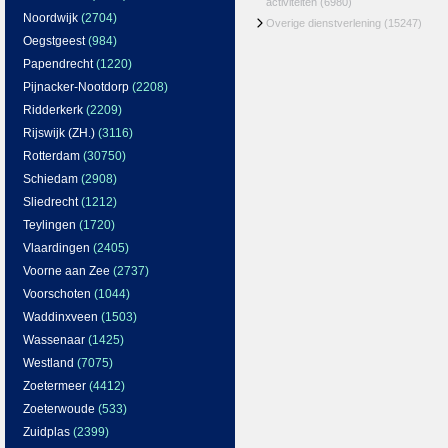
activiteiten
(6980)
Noordwijk
(2704)
Overige dienstverlening
(15247)
Oegstgeest
(984)
Papendrecht
(1220)
Pijnacker-Nootdorp
(2208)
Ridderkerk
(2209)
Rijswijk (ZH.)
(3116)
Rotterdam
(30750)
Schiedam
(2908)
Sliedrecht
(1212)
Teylingen
(1720)
Vlaardingen
(2405)
Voorne aan Zee
(2737)
Voorschoten
(1044)
Waddinxveen
(1503)
Wassenaar
(1425)
Westland
(7075)
Zoetermeer
(4412)
Zoeterwoude
(533)
Zuidplas
(2399)