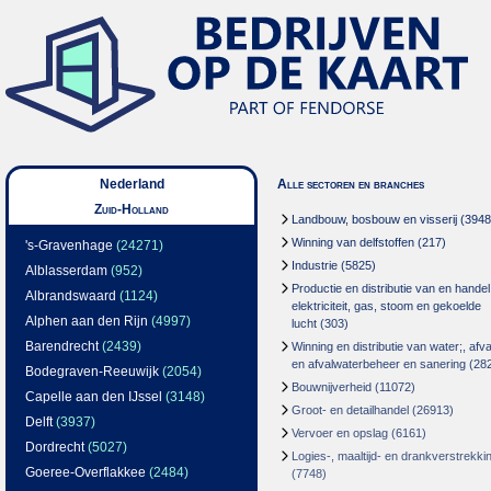
Nederland
Alle sectoren en branches
Zuid-Holland
Landbouw, bosbouw en visserij
(3948
Winning van delfstoffen
(217)
's-Gravenhage
(24271)
Industrie
(5825)
Alblasserdam
(952)
Productie en distributie van en handel
Albrandswaard
(1124)
elektriciteit, gas, stoom en gekoelde
Alphen aan den Rijn
(4997)
lucht
(303)
Barendrecht
(2439)
Winning en distributie van water;, afva
en afvalwaterbeheer en sanering
(28
Bodegraven-Reeuwijk
(2054)
Bouwnijverheid
(11072)
Capelle aan den IJssel
(3148)
Groot- en detailhandel
(26913)
Delft
(3937)
Vervoer en opslag
(6161)
Dordrecht
(5027)
Logies-, maaltijd- en drankverstrekki
Goeree-Overflakkee
(2484)
(7748)