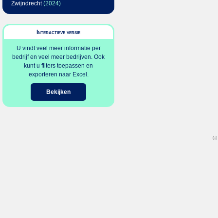
Zwijndrecht
(2024)
Interactieve versie
U vindt veel meer informatie per
bedrijf en veel meer bedrijven. Ook
kunt u filters toepassen en
exporteren naar Excel.
Bekijken
©