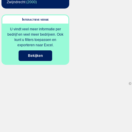
Zwijndrecht
(2000)
Interactieve versie
U vindt veel meer informatie per
bedrijf en veel meer bedrijven. Ook
kunt u filters toepassen en
exporteren naar Excel.
Bekijken
©