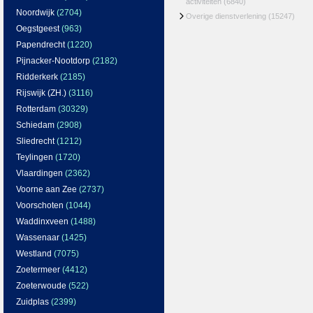
activiteiten
(6840)
Noordwijk
(2704)
Overige dienstverlening
(15247)
Oegstgeest
(963)
Papendrecht
(1220)
Pijnacker-Nootdorp
(2182)
Ridderkerk
(2185)
Rijswijk (ZH.)
(3116)
Rotterdam
(30329)
Schiedam
(2908)
Sliedrecht
(1212)
Teylingen
(1720)
Vlaardingen
(2362)
Voorne aan Zee
(2737)
Voorschoten
(1044)
Waddinxveen
(1488)
Wassenaar
(1425)
Westland
(7075)
Zoetermeer
(4412)
Zoeterwoude
(522)
Zuidplas
(2399)