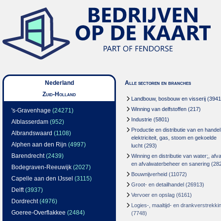
Nederland
Alle sectoren en branches
Zuid-Holland
Landbouw, bosbouw en visserij
(3941
Winning van delfstoffen
(217)
's-Gravenhage
(24271)
Industrie
(5801)
Alblasserdam
(952)
Productie en distributie van en handel
Albrandswaard
(1108)
elektriciteit, gas, stoom en gekoelde
Alphen aan den Rijn
(4997)
lucht
(293)
Barendrecht
(2439)
Winning en distributie van water;, afva
en afvalwaterbeheer en sanering
(28
Bodegraven-Reeuwijk
(2027)
Bouwnijverheid
(11072)
Capelle aan den IJssel
(3115)
Groot- en detailhandel
(26913)
Delft
(3937)
Vervoer en opslag
(6161)
Dordrecht
(4976)
Logies-, maaltijd- en drankverstrekki
Goeree-Overflakkee
(2484)
(7748)