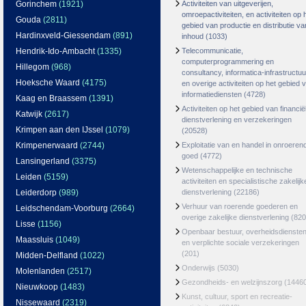
Gorinchem
(1921)
Activiteiten van uitgeverijen,
omroepactiviteiten, en activiteiten op 
Gouda
(2811)
gebied van productie en distributie va
Hardinxveld-Giessendam
(891)
inhoud
(1033)
Hendrik-Ido-Ambacht
(1335)
Telecommunicatie,
computerprogrammering en
Hillegom
(968)
consultancy, informatica-infrastructuu
Hoeksche Waard
(4175)
en overige activiteiten op het gebied 
informatiediensten
(4728)
Kaag en Braassem
(1391)
Activiteiten op het gebied van financië
Katwijk
(2617)
dienstverlening en verzekeringen
Krimpen aan den IJssel
(1079)
(20528)
Krimpenerwaard
(2744)
Exploitatie van en handel in onroeren
goed
(4772)
Lansingerland
(3375)
Wetenschappelijke en technische
Leiden
(5159)
activiteiten en specialistische zakelijk
Leiderdorp
(989)
dienstverlening
(22186)
Verhuur van roerende goederen en
Leidschendam-Voorburg
(2664)
overige zakelijke dienstverlening
(820
Lisse
(1156)
Openbaar bestuur, overheidsdienste
Maassluis
(1049)
en verplichte sociale verzekeringen
(201)
Midden-Delfland
(1022)
Onderwijs
(5030)
Molenlanden
(2517)
Gezondheids- en welzijnszorg
(1446
Nieuwkoop
(1483)
Kunst, cultuur, sport en recreatie-
Nissewaard
(2319)