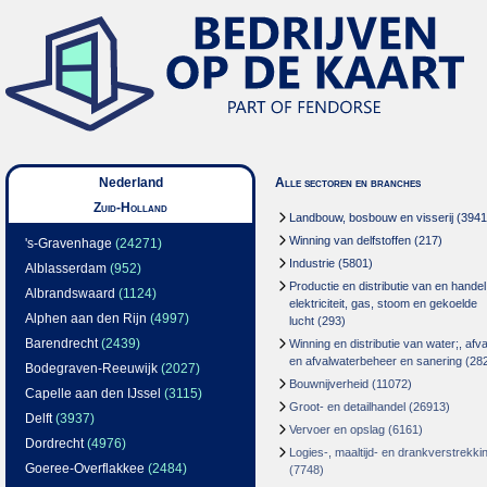
Nederland
Alle sectoren en branches
Zuid-Holland
Landbouw, bosbouw en visserij
(3941
Winning van delfstoffen
(217)
's-Gravenhage
(24271)
Industrie
(5801)
Alblasserdam
(952)
Productie en distributie van en handel
Albrandswaard
(1124)
elektriciteit, gas, stoom en gekoelde
Alphen aan den Rijn
(4997)
lucht
(293)
Barendrecht
(2439)
Winning en distributie van water;, afva
en afvalwaterbeheer en sanering
(28
Bodegraven-Reeuwijk
(2027)
Bouwnijverheid
(11072)
Capelle aan den IJssel
(3115)
Groot- en detailhandel
(26913)
Delft
(3937)
Vervoer en opslag
(6161)
Dordrecht
(4976)
Logies-, maaltijd- en drankverstrekki
Goeree-Overflakkee
(2484)
(7748)