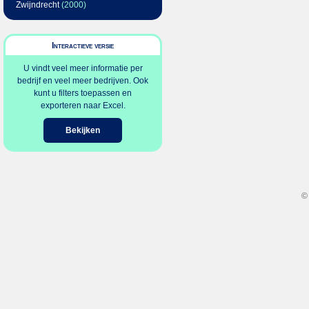
Zwijndrecht
(2000)
Interactieve versie
U vindt veel meer informatie per
bedrijf en veel meer bedrijven. Ook
kunt u filters toepassen en
exporteren naar Excel.
Bekijken
©