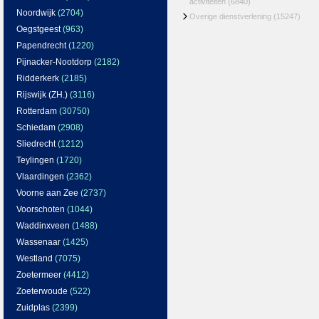
activiteiten
(6840)
Noordwijk
(2704)
Overige dienstverlening
(15247)
Oegstgeest
(963)
Papendrecht
(1220)
Pijnacker-Nootdorp
(2182)
Ridderkerk
(2185)
Rijswijk (ZH.)
(3116)
Rotterdam
(30750)
Schiedam
(2908)
Sliedrecht
(1212)
Teylingen
(1720)
Vlaardingen
(2362)
Voorne aan Zee
(2737)
Voorschoten
(1044)
Waddinxveen
(1488)
Wassenaar
(1425)
Westland
(7075)
Zoetermeer
(4412)
Zoeterwoude
(522)
Zuidplas
(2399)