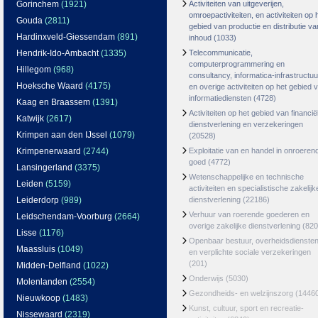
Gorinchem
(1921)
Activiteiten van uitgeverijen,
omroepactiviteiten, en activiteiten op 
Gouda
(2811)
gebied van productie en distributie va
Hardinxveld-Giessendam
(891)
inhoud
(1033)
Hendrik-Ido-Ambacht
(1335)
Telecommunicatie,
computerprogrammering en
Hillegom
(968)
consultancy, informatica-infrastructuu
Hoeksche Waard
(4175)
en overige activiteiten op het gebied 
informatiediensten
(4728)
Kaag en Braassem
(1391)
Activiteiten op het gebied van financië
Katwijk
(2617)
dienstverlening en verzekeringen
Krimpen aan den IJssel
(1079)
(20528)
Krimpenerwaard
(2744)
Exploitatie van en handel in onroeren
goed
(4772)
Lansingerland
(3375)
Wetenschappelijke en technische
Leiden
(5159)
activiteiten en specialistische zakelijk
Leiderdorp
(989)
dienstverlening
(22186)
Verhuur van roerende goederen en
Leidschendam-Voorburg
(2664)
overige zakelijke dienstverlening
(820
Lisse
(1176)
Openbaar bestuur, overheidsdienste
Maassluis
(1049)
en verplichte sociale verzekeringen
(201)
Midden-Delfland
(1022)
Onderwijs
(5030)
Molenlanden
(2554)
Gezondheids- en welzijnszorg
(1446
Nieuwkoop
(1483)
Kunst, cultuur, sport en recreatie-
Nissewaard
(2319)