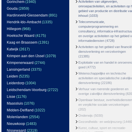
Gorinchem
(1940)
Activiteiten van uitgeverijen,
omroepactiviteiten, en activiteiten op 
Gouda
(2859)
gebied van productie en distributie va
Hardinxveld-Giessendam
(891)
inhoud
(1033)
Hendrik-Ido-Ambacht
(1335)
Telecommunicatie,
computerprogrammering en
Hillegom
(968)
consultancy, informatica-infrastructuu
Hoeksche Waard
(4175)
en overige activiteiten op het gebied 
informatiediensten
(4728)
Kaag en Braassem
(1391)
Activiteiten op het gebied van financië
Katwijk
(2617)
dienstverlening en verzekeringen
Krimpen aan den IJssel
(1079)
(21385)
Krimpenerwaard
(2744)
Exploitatie van en handel in onroeren
goed
(4772)
Lansingerland
(3375)
Wetenschappelijke en technische
Leiden
(5235)
activiteiten en specialistische zakelijk
Leiderdorp
(1004)
dienstverlening
(22186)
Verhuur van roerende goederen en
Leidschendam-Voorburg
(2722)
overige zakelijke dienstverlening
(820
Lisse
(1176)
Openbaar bestuur, overheidsdienste
Maassluis
(1076)
en verplichte sociale verzekeringen
(202)
Midden-Delfland
(1022)
Onderwijs
(5030)
Molenlanden
(2554)
Gezondheids- en welzijnszorg
(1446
Nieuwkoop
(1483)
Kunst, cultuur, sport en recreatie-
Nissewaard
(2319)