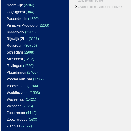
activiteiten
(6980)
Noordwijk
(2704)
Overige dienstverlening
(15247)
Oegstgeest
(984)
Papendrecht
(1220)
Pijnacker-Nootdorp
(2208)
Ridderkerk
(2209)
Rijswijk (ZH.)
(3116)
Rotterdam
(30750)
Schiedam
(2908)
Sliedrecht
(1212)
Teylingen
(1720)
Vlaardingen
(2405)
Voorne aan Zee
(2737)
Voorschoten
(1044)
Waddinxveen
(1503)
Wassenaar
(1425)
Westland
(7075)
Zoetermeer
(4412)
Zoeterwoude
(533)
Zuidplas
(2399)