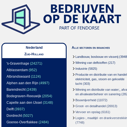
Nederland
Alle sectoren en branches
Zuid-Holland
Landbouw, bosbouw en visserij
(3948
Winning van delfstoffen
(217)
's-Gravenhage
(24271)
Industrie
(5825)
Alblasserdam
(952)
Productie en distributie van en handel
Albrandswaard
(1124)
elektriciteit, gas, stoom en gekoelde
Alphen aan den Rijn
(4997)
lucht
(303)
Barendrecht
(2439)
Winning en distributie van water;, afva
en afvalwaterbeheer en sanering
(28
Bodegraven-Reeuwijk
(2054)
Bouwnijverheid
(11072)
Capelle aan den IJssel
(3148)
Groot- en detailhandel
(26913)
Delft
(3937)
Vervoer en opslag
(6161)
Dordrecht
(5027)
Logies-, maaltijd- en drankverstrekki
Goeree-Overflakkee
(2484)
(7748)