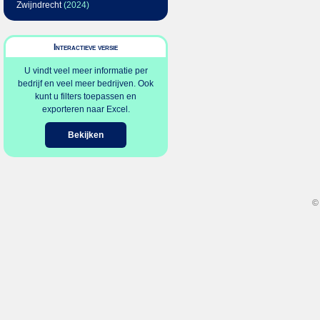
Zwijndrecht
(2024)
Interactieve versie
U vindt veel meer informatie per
bedrijf en veel meer bedrijven. Ook
kunt u filters toepassen en
exporteren naar Excel.
Bekijken
©