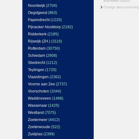
activiteiten
(6840)
Noordwijk
(2704)
Overige dienstverlening
Oegstgeest
(963)
Papendrecht
(1220)
Pijnacker-Nootdorp
(2182)
Ridderkerk
(2185)
Rijswijk (ZH.)
(3116)
Rotterdam
(30750)
Schiedam
(2908)
Sliedrecht
(1212)
Teylingen
(1720)
Vlaardingen
(2362)
Voorne aan Zee
(2737)
Voorschoten
(1044)
Waddinxveen
(1488)
Wassenaar
(1425)
Westland
(7075)
Zoetermeer
(4412)
Zoeterwoude
(522)
Zuidplas
(2399)