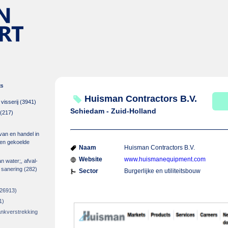
es
Huisman Contractors B.V.
isserij
(3941)
Schiedam - Zuid-Holland
(217)
 van en handel in
m en gekoelde
Naam
Huisman Contractors B.V.
Website
www.huismanequipment.com
an water;, afval-
 sanering
(282)
Sector
Burgerlijke en utiliteitsbouw
26913)
1)
rankverstrekking