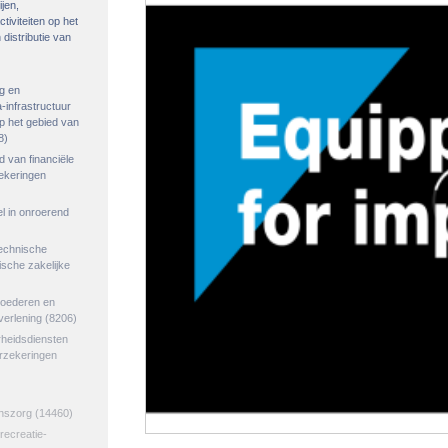
ijen,
tiviteiten op het
distributie van
g en
-infrastructuur
op het gebied van
8)
ed van financiële
zekeringen
el in onroerend
echnische
tische zakelijke
goederen en
verlening
(8206)
rheidsdiensten
erzekeringen
jnszorg
(14460)
 recreatie-