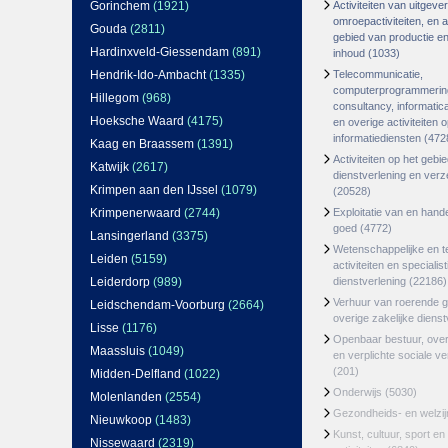
Gorinchem
(1921)
Activiteiten van uitgever
omroepactiviteiten, en ac
Gouda
(2811)
gebied van productie en 
Hardinxveld-Giessendam
(891)
inhoud
(1033)
Hendrik-Ido-Ambacht
(1335)
Telecommunicatie,
computerprogrammerin
Hillegom
(968)
consultancy, informatica
Hoeksche Waard
(4175)
en overige activiteiten 
informatiediensten
(472
Kaag en Braassem
(1391)
Activiteiten op het gebi
Katwijk
(2617)
dienstverlening en ver
Krimpen aan den IJssel
(1079)
(20528)
Krimpenerwaard
(2744)
Exploitatie van en hand
goed
(4772)
Lansingerland
(3375)
Wetenschappelijke en t
Leiden
(5159)
activiteiten en specialis
Leiderdorp
(989)
dienstverlening
(22186)
Verhuur van roerende 
Leidschendam-Voorburg
(2664)
overige zakelijke dienst
Lisse
(1176)
Openbaar bestuur, ove
Maassluis
(1049)
en verplichte sociale v
(201)
Midden-Delfland
(1022)
Onderwijs
(5030)
Molenlanden
(2554)
Gezondheids- en welzi
Nieuwkoop
(1483)
Kunst, cultuur, sport en
Nissewaard
(2319)