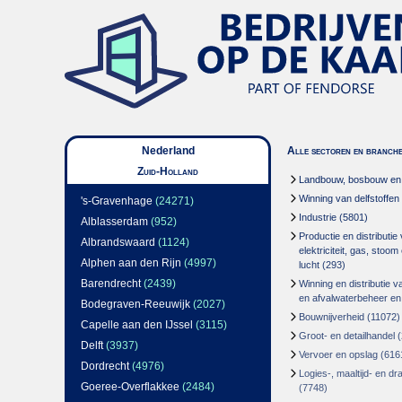
Nederland
Alle sectoren en branch
Zuid-Holland
Landbouw, bosbouw en v
Winning van delfstoffen
's-Gravenhage
(24271)
Industrie
(5801)
Alblasserdam
(952)
Productie en distributie
Albrandswaard
(1124)
elektriciteit, gas, stoo
Alphen aan den Rijn
(4997)
lucht
(293)
Barendrecht
(2439)
Winning en distributie v
en afvalwaterbeheer en
Bodegraven-Reeuwijk
(2027)
Bouwnijverheid
(11072)
Capelle aan den IJssel
(3115)
Groot- en detailhandel
(
Delft
(3937)
Vervoer en opslag
(616
Dordrecht
(4976)
Logies-, maaltijd- en d
Goeree-Overflakkee
(2484)
(7748)