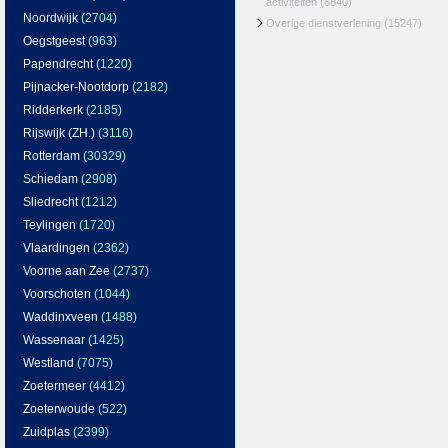
activiteiten
(6840)
Noordwijk
(2704)
Overige dienstverlening
(15247)
Oegstgeest
(963)
Papendrecht
(1220)
Pijnacker-Nootdorp
(2182)
Ridderkerk
(2185)
Rijswijk (ZH.)
(3116)
Rotterdam
(30329)
Schiedam
(2908)
Sliedrecht
(1212)
Teylingen
(1720)
Vlaardingen
(2362)
Voorne aan Zee
(2737)
Voorschoten
(1044)
Waddinxveen
(1488)
Wassenaar
(1425)
Westland
(7075)
Zoetermeer
(4412)
Zoeterwoude
(522)
Zuidplas
(2399)