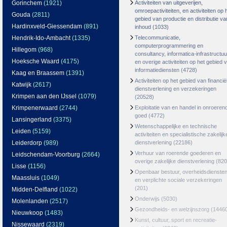
Gorinchem
(1921)
Activiteiten van uitgeverijen,
omroepactiviteiten, en activiteiten op 
Gouda
(2811)
gebied van productie en distributie va
Hardinxveld-Giessendam
(891)
inhoud
(1033)
Hendrik-Ido-Ambacht
(1335)
Telecommunicatie,
computerprogrammering en
Hillegom
(968)
consultancy, informatica-infrastructuu
Hoeksche Waard
(4175)
en overige activiteiten op het gebied 
informatiediensten
(4728)
Kaag en Braassem
(1391)
Activiteiten op het gebied van financië
Katwijk
(2617)
dienstverlening en verzekeringen
Krimpen aan den IJssel
(1079)
(20528)
Krimpenerwaard
(2744)
Exploitatie van en handel in onroeren
goed
(4772)
Lansingerland
(3375)
Wetenschappelijke en technische
Leiden
(5159)
activiteiten en specialistische zakelijk
Leiderdorp
(989)
dienstverlening
(22186)
Verhuur van roerende goederen en
Leidschendam-Voorburg
(2664)
overige zakelijke dienstverlening
(820
Lisse
(1156)
Openbaar bestuur, overheidsdienste
Maassluis
(1049)
en verplichte sociale verzekeringen
(201)
Midden-Delfland
(1022)
Onderwijs
(5030)
Molenlanden
(2517)
Gezondheids- en welzijnszorg
(1446
Nieuwkoop
(1483)
Kunst, cultuur, sport en recreatie-
Nissewaard
(2319)