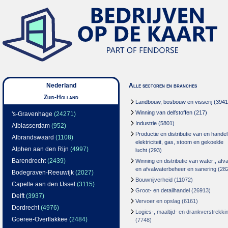
Nederland
Alle sectoren en branches
Zuid-Holland
Landbouw, bosbouw en visserij
(3941
Winning van delfstoffen
(217)
's-Gravenhage
(24271)
Industrie
(5801)
Alblasserdam
(952)
Productie en distributie van en handel
Albrandswaard
(1108)
elektriciteit, gas, stoom en gekoelde
Alphen aan den Rijn
(4997)
lucht
(293)
Barendrecht
(2439)
Winning en distributie van water;, afva
en afvalwaterbeheer en sanering
(28
Bodegraven-Reeuwijk
(2027)
Bouwnijverheid
(11072)
Capelle aan den IJssel
(3115)
Groot- en detailhandel
(26913)
Delft
(3937)
Vervoer en opslag
(6161)
Dordrecht
(4976)
Logies-, maaltijd- en drankverstrekki
Goeree-Overflakkee
(2484)
(7748)