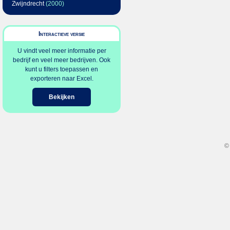
Zwijndrecht
(2000)
Interactieve versie
U vindt veel meer informatie per
bedrijf en veel meer bedrijven. Ook
kunt u filters toepassen en
exporteren naar Excel.
Bekijken
©