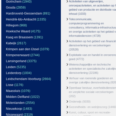
Gorinchem
(1940)
Activiteiten van uitgeverijen,
omroepactiviteiten, en activiteiten op 
Gouda
(2859)
gebied van productie en distributie va
Hardinxveld-Giessendam
(891)
inhoud
(1033)
Hendrik-Ido-Ambacht
(1335)
Telecommunicatie,
computerprogrammering en
Hillegom
(968)
consultancy, informatica-infrastructuu
Hoeksche Waard
(4175)
en overige activiteiten op het gebied 
informatiediensten
(4728)
Kaag en Braassem
(1391)
Activiteiten op het gebied van financië
Katwijk
(2617)
dienstverlening en verzekeringen
Krimpen aan den IJssel
(1079)
(20528)
Krimpenerwaard
(2744)
Exploitatie van en handel in onroeren
goed
(4772)
Lansingerland
(3375)
Wetenschappelijke en technische
Leiden
(5235)
activiteiten en specialistische zakelijk
Leiderdorp
(1004)
dienstverlening
(22186)
Verhuur van roerende goederen en
Leidschendam-Voorburg
(2664)
overige zakelijke dienstverlening
(820
Lisse
(1176)
Openbaar bestuur, overheidsdienste
Maassluis
(1076)
en verplichte sociale verzekeringen
(202)
Midden-Delfland
(1022)
Onderwijs
(5030)
Molenlanden
(2554)
Gezondheids- en welzijnszorg
(1446
Nieuwkoop
(1483)
Kunst, cultuur, sport en recreatie-
Nissewaard
(2319)