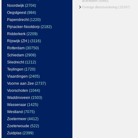
activiteiten
(6980)
Noordwijk
(2704)
Overige dienstverlening
(15247)
Oegstgeest
(984)
Papendrecht
(1220)
Pijnacker-Nootdorp
(2182)
Ridderkerk
(2209)
Rijswijk (ZH.)
(3116)
Rotterdam
(30750)
Schiedam
(2908)
Sliedrecht
(1212)
Teylingen
(1720)
Vlaardingen
(2405)
Voorne aan Zee
(2737)
Voorschoten
(1044)
Waddinxveen
(1503)
Wassenaar
(1425)
Westland
(7075)
Zoetermeer
(4412)
Zoeterwoude
(522)
Zuidplas
(2399)