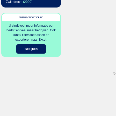
Zwijndrecht
(2000)
Interactieve versie
U vindt veel meer informatie per
bedrijf en veel meer bedrijven. Ook
kunt u filters toepassen en
exporteren naar Excel.
Bekijken
©