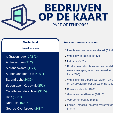
Nederland
Alle sectoren en branches
Zuid-Holland
Landbouw, bosbouw en visserij
(3948
Winning van delfstoffen
(217)
's-Gravenhage
(24271)
Industrie
(5825)
Alblasserdam
(952)
Productie en distributie van en handel
Albrandswaard
(1124)
elektriciteit, gas, stoom en gekoelde
Alphen aan den Rijn
(4997)
lucht
(303)
Barendrecht
(2439)
Winning en distributie van water;, afva
en afvalwaterbeheer en sanering
(28
Bodegraven-Reeuwijk
(2027)
Bouwnijverheid
(11072)
Capelle aan den IJssel
(3115)
Groot- en detailhandel
(26913)
Delft
(3937)
Vervoer en opslag
(6161)
Dordrecht
(5027)
Logies-, maaltijd- en drankverstrekki
Goeree-Overflakkee
(2484)
(7748)