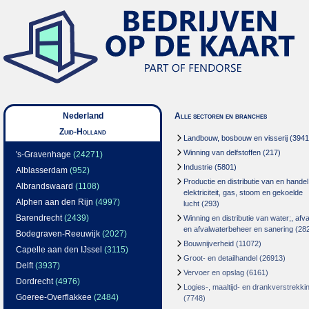
Nederland
Alle sectoren en branches
Zuid-Holland
Landbouw, bosbouw en visserij
(3941
Winning van delfstoffen
(217)
's-Gravenhage
(24271)
Industrie
(5801)
Alblasserdam
(952)
Productie en distributie van en handel
Albrandswaard
(1108)
elektriciteit, gas, stoom en gekoelde
Alphen aan den Rijn
(4997)
lucht
(293)
Barendrecht
(2439)
Winning en distributie van water;, afva
en afvalwaterbeheer en sanering
(28
Bodegraven-Reeuwijk
(2027)
Bouwnijverheid
(11072)
Capelle aan den IJssel
(3115)
Groot- en detailhandel
(26913)
Delft
(3937)
Vervoer en opslag
(6161)
Dordrecht
(4976)
Logies-, maaltijd- en drankverstrekki
Goeree-Overflakkee
(2484)
(7748)