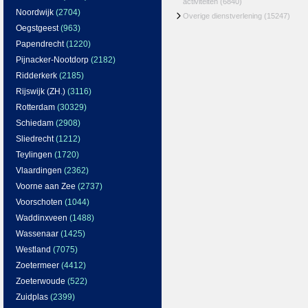
activiteiten
(6840)
Noordwijk
(2704)
Overige dienstverlening
(15247)
Oegstgeest
(963)
Papendrecht
(1220)
Pijnacker-Nootdorp
(2182)
Ridderkerk
(2185)
Rijswijk (ZH.)
(3116)
Rotterdam
(30329)
Schiedam
(2908)
Sliedrecht
(1212)
Teylingen
(1720)
Vlaardingen
(2362)
Voorne aan Zee
(2737)
Voorschoten
(1044)
Waddinxveen
(1488)
Wassenaar
(1425)
Westland
(7075)
Zoetermeer
(4412)
Zoeterwoude
(522)
Zuidplas
(2399)