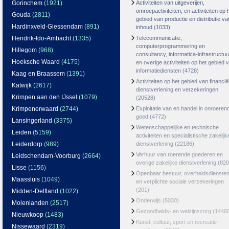
Gorinchem
(1921)
Activiteiten van uitgeverijen,
omroepactiviteiten, en activiteiten op 
Gouda
(2811)
gebied van productie en distributie va
Hardinxveld-Giessendam
(891)
inhoud
(1033)
Hendrik-Ido-Ambacht
(1335)
Telecommunicatie,
computerprogrammering en
Hillegom
(968)
consultancy, informatica-infrastructuu
Hoeksche Waard
(4175)
en overige activiteiten op het gebied 
informatiediensten
(4728)
Kaag en Braassem
(1391)
Activiteiten op het gebied van financië
Katwijk
(2617)
dienstverlening en verzekeringen
Krimpen aan den IJssel
(1079)
(20528)
Krimpenerwaard
(2744)
Exploitatie van en handel in onroeren
goed
(4772)
Lansingerland
(3375)
Wetenschappelijke en technische
Leiden
(5159)
activiteiten en specialistische zakelijk
Leiderdorp
(989)
dienstverlening
(22186)
Verhuur van roerende goederen en
Leidschendam-Voorburg
(2664)
overige zakelijke dienstverlening
(820
Lisse
(1156)
Openbaar bestuur, overheidsdienste
Maassluis
(1049)
en verplichte sociale verzekeringen
(201)
Midden-Delfland
(1022)
Onderwijs
(5030)
Molenlanden
(2517)
Gezondheids- en welzijnszorg
(1446
Nieuwkoop
(1483)
Kunst, cultuur, sport en recreatie-
Nissewaard
(2319)