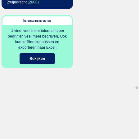
Zwijndrecht
(2000)
Interactieve versie
U vindt veel meer informatie per
bedrijf en veel meer bedrijven. Ook
kunt u filters toepassen en
exporteren naar Excel.
Bekijken
©