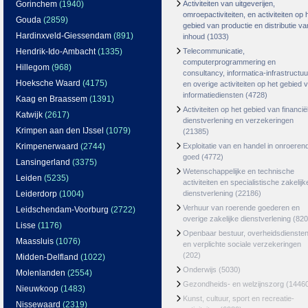
Gorinchem
(1940)
Activiteiten van uitgeverijen,
omroepactiviteiten, en activiteiten op 
Gouda
(2859)
gebied van productie en distributie va
Hardinxveld-Giessendam
(891)
inhoud
(1033)
Hendrik-Ido-Ambacht
(1335)
Telecommunicatie,
computerprogrammering en
Hillegom
(968)
consultancy, informatica-infrastructuu
Hoeksche Waard
(4175)
en overige activiteiten op het gebied 
informatiediensten
(4728)
Kaag en Braassem
(1391)
Activiteiten op het gebied van financië
Katwijk
(2617)
dienstverlening en verzekeringen
Krimpen aan den IJssel
(1079)
(21385)
Krimpenerwaard
(2744)
Exploitatie van en handel in onroeren
goed
(4772)
Lansingerland
(3375)
Wetenschappelijke en technische
Leiden
(5235)
activiteiten en specialistische zakelijk
Leiderdorp
(1004)
dienstverlening
(22186)
Verhuur van roerende goederen en
Leidschendam-Voorburg
(2722)
overige zakelijke dienstverlening
(820
Lisse
(1176)
Openbaar bestuur, overheidsdienste
Maassluis
(1076)
en verplichte sociale verzekeringen
(202)
Midden-Delfland
(1022)
Onderwijs
(5030)
Molenlanden
(2554)
Gezondheids- en welzijnszorg
(1446
Nieuwkoop
(1483)
Kunst, cultuur, sport en recreatie-
Nissewaard
(2319)