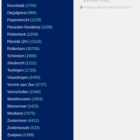
activiteiten
(6980)
Noordwijk
(2704)
Overige dienstverlening
(15247)
Oegstgeest
(984)
Papendrecht
(1220)
Pijnacker-Nootdorp
(2208)
Ridderkerk
(2209)
Rijswijk (ZH.)
(3116)
Rotterdam
(30750)
Schiedam
(2908)
Sliedrecht
(1212)
Teylingen
(1720)
Vlaardingen
(2405)
Voorne aan Zee
(2737)
Voorschoten
(1044)
Waddinxveen
(1503)
Wassenaar
(1425)
Westland
(7075)
Zoetermeer
(4412)
Zoeterwoude
(533)
Zuidplas
(2399)