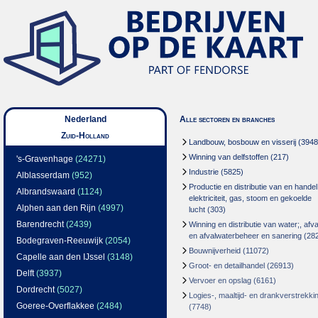
Nederland
Alle sectoren en branches
Zuid-Holland
Landbouw, bosbouw en visserij
(3948
Winning van delfstoffen
(217)
's-Gravenhage
(24271)
Industrie
(5825)
Alblasserdam
(952)
Productie en distributie van en handel
Albrandswaard
(1124)
elektriciteit, gas, stoom en gekoelde
Alphen aan den Rijn
(4997)
lucht
(303)
Barendrecht
(2439)
Winning en distributie van water;, afva
en afvalwaterbeheer en sanering
(28
Bodegraven-Reeuwijk
(2054)
Bouwnijverheid
(11072)
Capelle aan den IJssel
(3148)
Groot- en detailhandel
(26913)
Delft
(3937)
Vervoer en opslag
(6161)
Dordrecht
(5027)
Logies-, maaltijd- en drankverstrekki
Goeree-Overflakkee
(2484)
(7748)