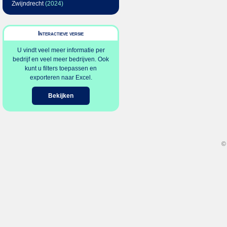
Zwijndrecht
(2024)
Interactieve versie
U vindt veel meer informatie per
bedrijf en veel meer bedrijven. Ook
kunt u filters toepassen en
exporteren naar Excel.
Bekijken
©