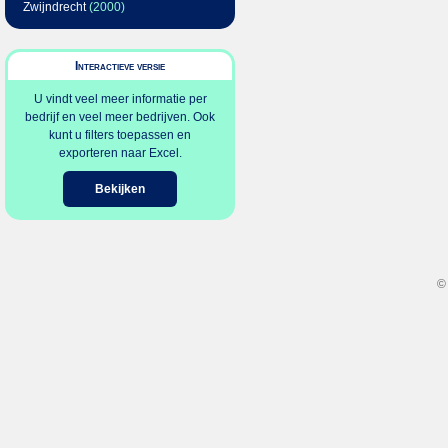
Zwijndrecht
(2000)
Interactieve versie
U vindt veel meer informatie per
bedrijf en veel meer bedrijven. Ook
kunt u filters toepassen en
exporteren naar Excel.
Bekijken
©