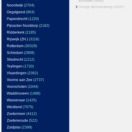
activiteiten
(6840)
Noordwijk
(2704)
Overige dienstverlening
(15247)
Oegstgeest
(963)
Papendrecht
(1220)
Pijnacker-Nootdorp
(2182)
Ridderkerk
(2185)
Rijswijk (ZH.)
(3116)
Rotterdam
(30329)
Schiedam
(2908)
Sliedrecht
(1212)
Teylingen
(1720)
Vlaardingen
(2362)
Voorne aan Zee
(2737)
Voorschoten
(1044)
Waddinxveen
(1488)
Wassenaar
(1425)
Westland
(7075)
Zoetermeer
(4412)
Zoeterwoude
(522)
Zuidplas
(2399)