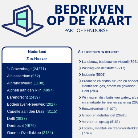
Nederland
Alle sectoren en branches
Zuid-Holland
Landbouw, bosbouw en visserij
(3941
Winning van delfstoffen
(217)
's-Gravenhage
(24271)
Industrie
(5801)
Alblasserdam
(952)
Productie en distributie van en handel
Albrandswaard
(1108)
elektriciteit, gas, stoom en gekoelde
Alphen aan den Rijn
(4997)
lucht
(293)
Barendrecht
(2439)
Winning en distributie van water;, afva
en afvalwaterbeheer en sanering
(28
Bodegraven-Reeuwijk
(2027)
Bouwnijverheid
(11072)
Capelle aan den IJssel
(3115)
Groot- en detailhandel
(26913)
Delft
(3937)
Vervoer en opslag
(6161)
Dordrecht
(4976)
Logies-, maaltijd- en drankverstrekki
Goeree-Overflakkee
(2484)
(7748)