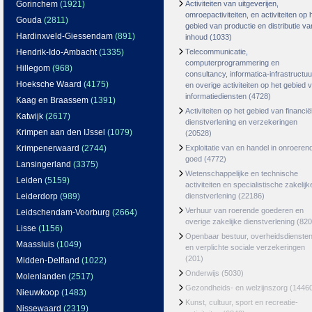
Gorinchem
(1921)
Activiteiten van uitgeverijen,
omroepactiviteiten, en activiteiten op 
Gouda
(2811)
gebied van productie en distributie va
Hardinxveld-Giessendam
(891)
inhoud
(1033)
Hendrik-Ido-Ambacht
(1335)
Telecommunicatie,
computerprogrammering en
Hillegom
(968)
consultancy, informatica-infrastructuu
Hoeksche Waard
(4175)
en overige activiteiten op het gebied 
informatiediensten
(4728)
Kaag en Braassem
(1391)
Activiteiten op het gebied van financië
Katwijk
(2617)
dienstverlening en verzekeringen
Krimpen aan den IJssel
(1079)
(20528)
Krimpenerwaard
(2744)
Exploitatie van en handel in onroeren
goed
(4772)
Lansingerland
(3375)
Wetenschappelijke en technische
Leiden
(5159)
activiteiten en specialistische zakelijk
Leiderdorp
(989)
dienstverlening
(22186)
Verhuur van roerende goederen en
Leidschendam-Voorburg
(2664)
overige zakelijke dienstverlening
(820
Lisse
(1156)
Openbaar bestuur, overheidsdienste
Maassluis
(1049)
en verplichte sociale verzekeringen
(201)
Midden-Delfland
(1022)
Onderwijs
(5030)
Molenlanden
(2517)
Gezondheids- en welzijnszorg
(1446
Nieuwkoop
(1483)
Kunst, cultuur, sport en recreatie-
Nissewaard
(2319)