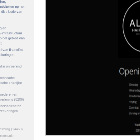
ijen,
tiviteiten op het
distributie van
g en
-infrastructuur
op het gebied van
8)
ed van financiële
zekeringen
el in onroerend
echnische
tische zakelijke
goederen en
verlening
(8206)
rheidsdiensten
erzekeringen
jnszorg
(14460)
 recreatie-