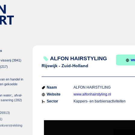
es
ALFON HAIRSTYLING
ww
isserij
(3941)
Rijswijk - Zuid-Holland
(217)
 van en handel in
m en gekoelde
Naam
ALFON HAIRSTYLING
Website
www.alfonhairstyling.nl
an water;, afval-
 sanering
(282)
Sector
Kappers- en barbiersactiviteiten
26913)
1)
rankverstrekking