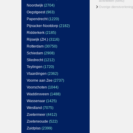
activiteiten
(6840)
Noordwijk
(2704)
Overige dienstverlening
Oegstgeest
(963)
Papendrecht
(1220)
Pijnacker-Nootdorp
(2182)
Ridderkerk
(2185)
Rijswijk (ZH.)
(3116)
Rotterdam
(30750)
Schiedam
(2908)
Sliedrecht
(1212)
Teylingen
(1720)
Vlaardingen
(2362)
Voorne aan Zee
(2737)
Voorschoten
(1044)
Waddinxveen
(1488)
Wassenaar
(1425)
Westland
(7075)
Zoetermeer
(4412)
Zoeterwoude
(522)
Zuidplas
(2399)