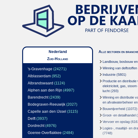
Nederland
Alle sectoren en branch
Zuid-Holland
Landbouw, bosbouw en v
Winning van delfstoffen
's-Gravenhage
(24271)
Industrie
(5801)
Alblasserdam
(952)
Productie en distributie
Albrandswaard
(1124)
elektriciteit, gas, stoo
Alphen aan den Rijn
(4997)
lucht
(293)
Barendrecht
(2439)
Winning en distributie v
en afvalwaterbeheer en
Bodegraven-Reeuwijk
(2027)
Bouwnijverheid
(11072)
Capelle aan den IJssel
(3115)
Groot- en detailhandel
(
Delft
(3937)
Vervoer en opslag
(616
Dordrecht
(4976)
Logies-, maaltijd- en d
Goeree-Overflakkee
(2484)
(7748)