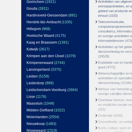
Gorinchem
(1921)
Activiteiten van uitgever
omroepactiviteiten, en ac
Gouda
(2811)
gebied van productie en 
Hardinxveld-Giessendam
(891)
inhoud
(1033)
Hendrik-Ido-Ambacht
(1335)
Telecommunicatie,
computerprogrammerin
Hillegom
(968)
consultancy, informatica
Hoeksche Waard
(4175)
en overige activiteiten 
informatiediensten
(472
Kaag en Braassem
(1391)
Activiteiten op het gebi
Katwijk
(2617)
dienstverlening en ver
Krimpen aan den IJssel
(1079)
(20528)
Krimpenerwaard
(2744)
Exploitatie van en hand
goed
(4772)
Lansingerland
(3375)
Wetenschappelijke en t
Leiden
(5159)
activiteiten en specialis
Leiderdorp
(989)
dienstverlening
(22186)
Verhuur van roerende 
Leidschendam-Voorburg
(2664)
overige zakelijke dienst
Lisse
(1176)
Openbaar bestuur, ove
Maassluis
(1049)
en verplichte sociale v
(201)
Midden-Delfland
(1022)
Onderwijs
(5030)
Molenlanden
(2554)
Gezondheids- en welzi
Nieuwkoop
(1483)
Kunst, cultuur, sport en
Nissewaard
(2319)