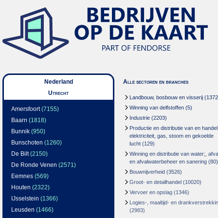
Nederland
Alle sectoren en branches
Utrecht
Landbouw, bosbouw en visserij
(1372
Winning van delfstoffen
(5)
Amersfoort
(7155)
Industrie
(2203)
Baarn
(1818)
Productie en distributie van en handel
Bunnik
(950)
elektriciteit, gas, stoom en gekoelde
Bunschoten
(1260)
lucht
(129)
De Bilt
(2150)
Winning en distributie van water;, afva
en afvalwaterbeheer en sanering
(80)
De Ronde Venen
(2571)
Bouwnijverheid
(3526)
Eemnes
(569)
Groot- en detailhandel
(10020)
Houten
(2322)
Vervoer en opslag
(1346)
IJsselstein
(1366)
Logies-, maaltijd- en drankverstrekki
Leusden
(1466)
(2983)