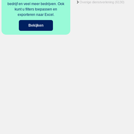
Overige dienstverlening
(6130)
bedrijf en veel meer bedrijven. Ook
kunt u filters toepassen en
exporteren naar Excel.
Bekijken