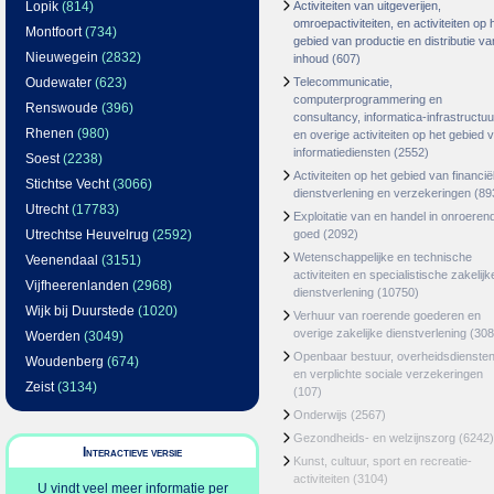
Lopik
(814)
Activiteiten van uitgeverijen,
omroepactiviteiten, en activiteiten op 
Montfoort
(734)
gebied van productie en distributie va
Nieuwegein
(2832)
inhoud
(607)
Oudewater
(623)
Telecommunicatie,
computerprogrammering en
Renswoude
(396)
consultancy, informatica-infrastructuu
Rhenen
(980)
en overige activiteiten op het gebied 
informatiediensten
(2552)
Soest
(2238)
Activiteiten op het gebied van financië
Stichtse Vecht
(3066)
dienstverlening en verzekeringen
(89
Utrecht
(17783)
Exploitatie van en handel in onroeren
Utrechtse Heuvelrug
(2592)
goed
(2092)
Wetenschappelijke en technische
Veenendaal
(3151)
activiteiten en specialistische zakelijk
Vijfheerenlanden
(2968)
dienstverlening
(10750)
Wijk bij Duurstede
(1020)
Verhuur van roerende goederen en
overige zakelijke dienstverlening
(308
Woerden
(3049)
Openbaar bestuur, overheidsdienste
Woudenberg
(674)
en verplichte sociale verzekeringen
Zeist
(3134)
(107)
Onderwijs
(2567)
Gezondheids- en welzijnszorg
(6242)
Interactieve versie
Kunst, cultuur, sport en recreatie-
activiteiten
(3104)
U vindt veel meer informatie per