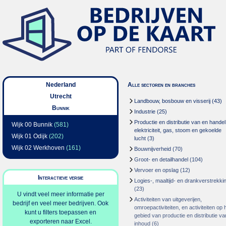
Nederland
Alle sectoren en branches
Utrecht
Landbouw, bosbouw en visserij
(43)
Bunnik
Industrie
(25)
Productie en distributie van en handel
Wijk 00 Bunnik
(581)
elektriciteit, gas, stoom en gekoelde
Wijk 01 Odijk
(202)
lucht
(3)
Wijk 02 Werkhoven
(161)
Bouwnijverheid
(70)
Groot- en detailhandel
(104)
Vervoer en opslag
(12)
Interactieve versie
Logies-, maaltijd- en drankverstrekki
(23)
U vindt veel meer informatie per
Activiteiten van uitgeverijen,
bedrijf en veel meer bedrijven. Ook
omroepactiviteiten, en activiteiten op 
kunt u filters toepassen en
gebied van productie en distributie va
exporteren naar Excel.
inhoud
(6)