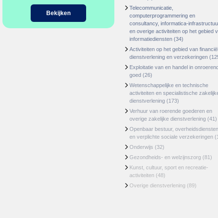
Telecommunicatie,
Bekijken
computerprogrammering en
consultancy, informatica-infrastructuu
en overige activiteiten op het gebied 
informatiediensten
(34)
Activiteiten op het gebied van financië
dienstverlening en verzekeringen
(12
Exploitatie van en handel in onroeren
goed
(26)
Wetenschappelijke en technische
activiteiten en specialistische zakelijk
dienstverlening
(173)
Verhuur van roerende goederen en
overige zakelijke dienstverlening
(41)
Openbaar bestuur, overheidsdienste
en verplichte sociale verzekeringen
(
Onderwijs
(32)
Gezondheids- en welzijnszorg
(81)
Kunst, cultuur, sport en recreatie-
activiteiten
(48)
Overige dienstverlening
(89)