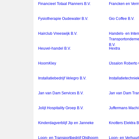
Financieel Totaal Planners B.V.
Francken en Verme
Fysiotherapie Oudewater B.V.
Gio Coffee B.V.
Hairclub Vreeswijk B.V.
Handels- en Inter
Transportonderne
B.V.
Heuvel-handel B.V.
Hextra
HoornKley
IJssalon Roberto
Installatiebedrijf Velegro B.V.
Installatietechnie
Jan van Dam Services B.V.
Jan van Dam Tran
Jolijt Hospitality Groep B.V.
Juffermans Mach
Kinderdagverblijf Jip en Janneke
Knotters Elektra B
Loon- en Transportbedrijf Olsthoorn
Loon- en Verhuur