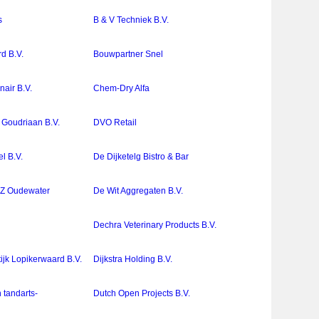
s
B & V Techniek B.V.
d B.V.
Bouwpartner Snel
air B.V.
Chem-Dry Alfa
f Goudriaan B.V.
DVO Retail
l B.V.
De Dijketelg Bistro & Bar
GZ Oudewater
De Wit Aggregaten B.V.
Dechra Veterinary Products B.V.
ijk Lopikerwaard B.V.
Dijkstra Holding B.V.
 tandarts-
Dutch Open Projects B.V.