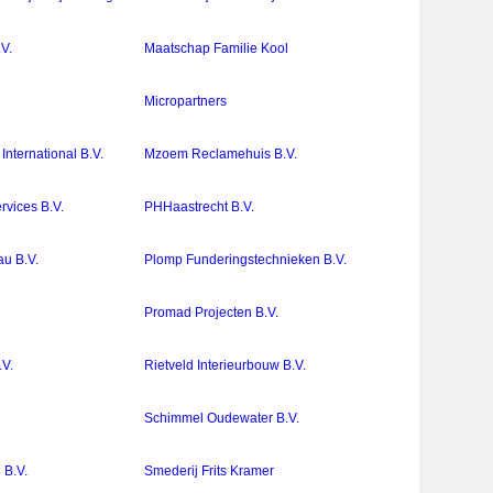
V.
Maatschap Familie Kool
Micropartners
nternational B.V.
Mzoem Reclamehuis B.V.
rvices B.V.
PHHaastrecht B.V.
au B.V.
Plomp Funderingstechnieken B.V.
Promad Projecten B.V.
.V.
Rietveld Interieurbouw B.V.
Schimmel Oudewater B.V.
 B.V.
Smederij Frits Kramer