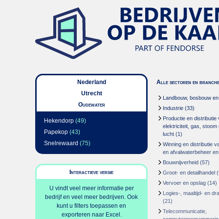
Nederland
Alle sectoren en branch
Utrecht
Landbouw, bosbouw en v
Oudewater
Industrie
(33)
Productie en distributie
Hekendorp
(49)
elektriciteit, gas, stoo
Papekop
(43)
lucht
(1)
Snelrewaard
(75)
Winning en distributie v
en afvalwaterbeheer en
Bouwnijverheid
(57)
Interactieve versie
Groot- en detailhandel
(
Vervoer en opslag
(14)
U vindt veel meer informatie per
Logies-, maaltijd- en d
bedrijf en veel meer bedrijven. Ook
(21)
kunt u filters toepassen en
Telecommunicatie,
exporteren naar Excel.