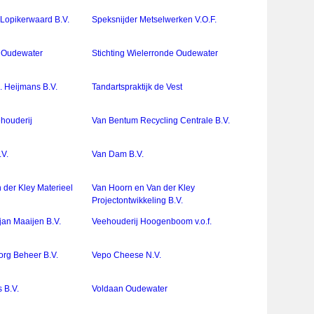
 Lopikerwaard B.V.
Speksnijder Metselwerken V.O.F.
e Oudewater
Stichting Wielerronde Oudewater
. Heijmans B.V.
Tandartspraktijk de Vest
ehouderij
Van Bentum Recycling Centrale B.V.
.V.
Van Dam B.V.
 der Kley Materieel
Van Hoorn en Van der Kley
Projectontwikkeling B.V.
jan Maaijen B.V.
Veehouderij Hoogenboom v.o.f.
org Beheer B.V.
Vepo Cheese N.V.
s B.V.
Voldaan Oudewater