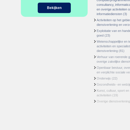
computerprogrammerin
consultancy, informatica
Bekijken
en overige activiteiten 
informatiediensten
(3)
Activiteiten op het gebi
dienstverlening en ver
Exploitatie van en hand
goed
(23)
Wetenschappelijke en t
activiteiten en specialis
dienstverlening
(81)
Verhuur van roerende 
overige zakelijke dienst
Openbaar bestuur, ove
en verplichte sociale v
Onderwijs
(22)
Gezondheids- en welzi
Kunst, cultuur, sport en
activiteiten
(19)
Overige dienstverlening