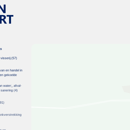
es
isserij
(57)
 van en handel in
m en gekoelde
an water;, afval-
 sanering
(4)
91)
rankverstrekking