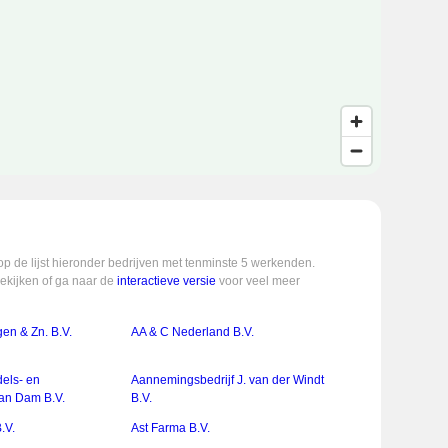
op de lijst hieronder bedrijven met tenminste 5 werkenden.
bekijken of ga naar de
interactieve versie
voor veel meer
en & Zn. B.V.
AA & C Nederland B.V.
els- en
Aannemingsbedrijf J. van der Windt
van Dam B.V.
B.V.
.V.
Ast Farma B.V.