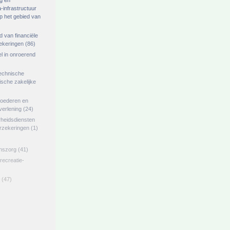
g en
-infrastructuur
op het gebied van
ed van financiële
zekeringen
(86)
el in onroerend
echnische
tische zakelijke
goederen en
verlening
(24)
rheidsdiensten
erzekeringen
(1)
jnszorg
(41)
 recreatie-
(47)