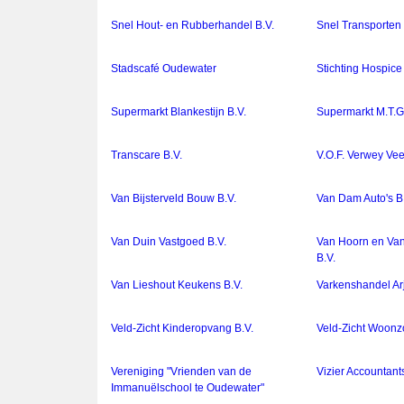
Snel Hout- en Rubberhandel B.V.
Snel Transporten
Stadscafé Oudewater
Stichting Hospic
Supermarkt Blankestijn B.V.
Supermarkt M.T.G
Transcare B.V.
V.O.F. Verwey Ve
Van Bijsterveld Bouw B.V.
Van Dam Auto's B
Van Duin Vastgoed B.V.
Van Hoorn en Van
B.V.
Van Lieshout Keukens B.V.
Varkenshandel Ar
Veld-Zicht Kinderopvang B.V.
Veld-Zicht Woonz
Vereniging "Vrienden van de
Vizier Accountant
Immanuëlschool te Oudewater"