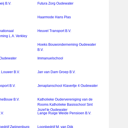
ij B.V.
Futura Zorg Oudewater
Haarmode Hans Plas
nationaal
Heuvel Transport B.V.
ming L.A. Verkley
Hoeks Bouwonderneming Oudewater
B.V.
 Oudewater
Immanuelschool
k Louwer B.V.
Jan van Dam Groep B.V.
sport B.V.
Jenaplanschool Klavertje 4 Oudewater
ineBouw B.V.
Katholieke Oudervereniging van de
Rooms Katholieke Basisschool Sint
Jozef te Oudewater
.V.
Lange Ruige Weide Pensioen B.V.
bedrijf Zwijnenburg
Loonbedrijf M. van Dijk