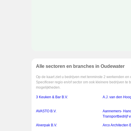
Alle sectoren en branches in Oudewater
Op de kaart ziet u bedrijven met tenminste 2 werkenden en 
Specificeer regio en/of sector om ook kleinere bedrijven te 
mogelijkheden.
3 Keuken & Bar B.V.
A.J. van den Hoog
AVASTO B.V.
Aannemers- Hand
Transportbedrijf 
Alverpak B.V.
Arco Architecten B