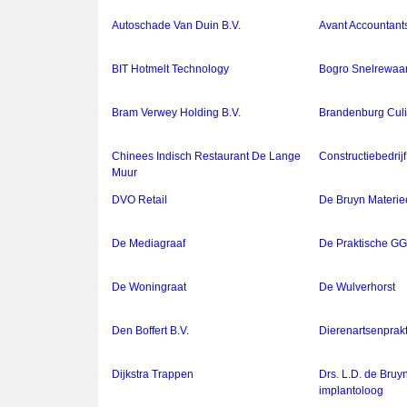
Autoschade Van Duin B.V.
Avant Accountant
BIT Hotmelt Technology
Bogro Snelrewaar
Bram Verwey Holding B.V.
Brandenburg Culin
Chinees Indisch Restaurant De Lange
Constructiebedrij
Muur
DVO Retail
De Bruyn Materiee
De Mediagraaf
De Praktische G
De Woningraat
De Wulverhorst
Den Boffert B.V.
Dierenartsenprakt
Dijkstra Trappen
Drs. L.D. de Bruyn
implantoloog