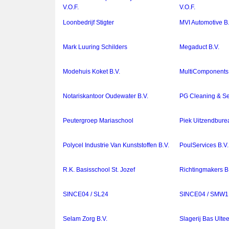
V.O.F.
V.O.F.
Loonbedrijf Stigter
MVI Automotive B.
Mark Luuring Schilders
Megaduct B.V.
Modehuis Koket B.V.
MultiComponents I
Notariskantoor Oudewater B.V.
PG Cleaning & Se
Peutergroep Mariaschool
Piek Uitzendbure
Polycel Industrie Van Kunststoffen B.V.
PoulServices B.V.
R.K. Basisschool St. Jozef
Richtingmakers B
SINCE04 / SL24
SINCE04 / SMW1
Selam Zorg B.V.
Slagerij Bas Ultee