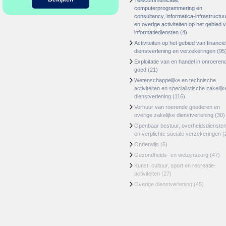
Telecommunicatie,
computerprogrammering en
consultancy, informatica-infrastructuu
en overige activiteiten op het gebied 
informatiediensten
(4)
Activiteiten op het gebied van financië
dienstverlening en verzekeringen
(95
Exploitatie van en handel in onroeren
goed
(21)
Wetenschappelijke en technische
activiteiten en specialistische zakelijk
dienstverlening
(116)
Verhuur van roerende goederen en
overige zakelijke dienstverlening
(30)
Openbaar bestuur, overheidsdienste
en verplichte sociale verzekeringen
(
Onderwijs
(6)
Gezondheids- en welzijnszorg
(47)
Kunst, cultuur, sport en recreatie-
activiteiten
(27)
Overige dienstverlening
(45)