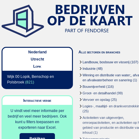
Nederland
Alle sectoren en branches
Utrecht
Landbouw, bosbouw en visserij
(107)
Lopik
Industrie
(48)
Winning en distributie van water;, afva
Wijk 00 Lopik, Benschop en
en afvalwaterbeheer en sanering
(1)
Polsbroek
(821)
Bouwnijverheid
(116)
Groot- en detailhandel
(99)
Vervoer en opslag
(25)
Interactieve versie
Logies-, maaltijd- en drankverstrekki
U vindt veel meer informatie per
(25)
bedrijf en veel meer bedrijven. Ook
Activiteiten van uitgeverijen,
kunt u filters toepassen en
omroepactiviteiten, en activiteiten op 
exporteren naar Excel.
gebied van productie en distributie va
inhoud
(1)
Bekijken