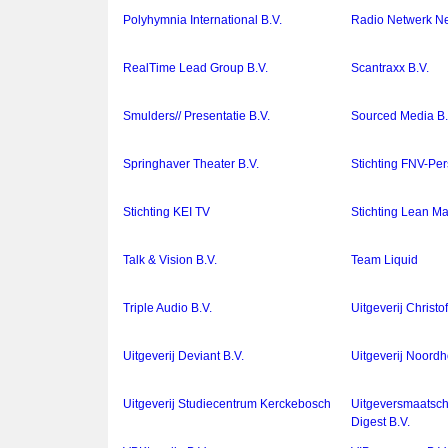
Polyhymnia International B.V.
Radio Netwerk Ne
RealTime Lead Group B.V.
Scantraxx B.V.
Smulders// Presentatie B.V.
Sourced Media B.
Springhaver Theater B.V.
Stichting FNV-Per
Stichting KEI TV
Stichting Lean Ma
Talk & Vision B.V.
Team Liquid
Triple Audio B.V.
Uitgeverij Christo
Uitgeverij Deviant B.V.
Uitgeverij Noordh
Uitgeverij Studiecentrum Kerckebosch
Uitgeversmaatsch
Digest B.V.