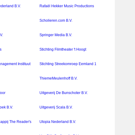
derland B.V.
Rafaël Hekker Music Productions
Scholieren.com B.V.
V.
Springer Media B.V.
s
Stichting Filmtheater 't Hoogt
nagement Instituut
Stichting Streekomroep Eemland 1
ThiemeMeulenhoff B.V.
foor
Uitgeverij De Bunschoter B.V.
oek B.V.
Uitgeverij Scala B.V.
appij The Reader's
Utopia Nederland B.V.