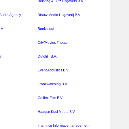
.
Bekking & Blitz Uitgevers B.V.
 Audio Agency
Blauw Media Uitgeverij B.V.
.V.
Boekscout
City/Movies Theater
s
DutchIT B.V.
Event Acoustics B.V.
Frankwatching B.V.
Gofilex Film B.V.
Haagse Kust Media B.V.
Interlincq Informatiemanagement