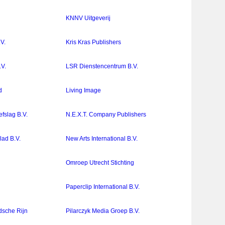
KNNV Uitgeverij
V.
Kris Kras Publishers
.V.
LSR Dienstencentrum B.V.
d
Living Image
fslag B.V.
N.E.X.T. Company Publishers
ad B.V.
New Arts International B.V.
Omroep Utrecht Stichting
Paperclip International B.V.
dsche Rijn
Pilarczyk Media Groep B.V.