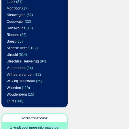
Lopik
(21)
Montfoort
(17)
Nieuwegein
(62)
Oudewater
(23)
Renswoude
(16)
Rhenen
(22)
Soest
(65)
Stichtse Vecht
(102)
Utrecht
(614)
Utrechtse Heuvelrug
(94)
Veenendaal
(84)
Vijfheerenlanden
(82)
Wijk bij Duurstede
(25)
Woerden
(119)
Woudenberg
(15)
Zeist
(100)
Interactieve versie
U vindt veel meer informatie per