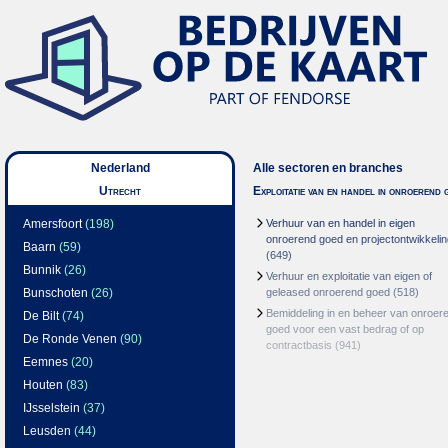
Nederland
Alle sectoren en branches
Utrecht
Exploitatie van en handel in onroerend 
Amersfoort
(198)
Verhuur van en handel in eigen
onroerend goed en projectontwikkelin
Baarn
(59)
(649)
Bunnik
(26)
Verhuur en exploitatie van eigen of
Bunschoten
(26)
geleased onroerend goed
(518)
Bemiddeling in en beheer van onroer
De Bilt
(74)
goed voor een vast bedrag of op
De Ronde Venen
(90)
contractbasis
(941)
Eemnes
(20)
Houten
(83)
IJsselstein
(37)
Leusden
(44)