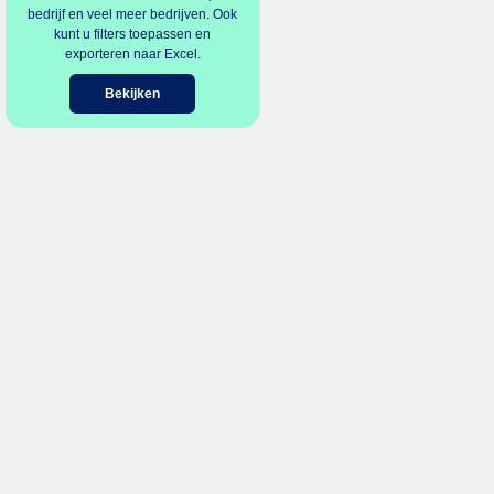
bedrijf en veel meer bedrijven. Ook
kunt u filters toepassen en
exporteren naar Excel.
Bekijken