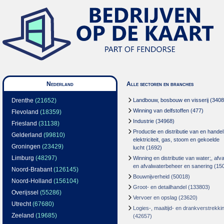
Nederland
Alle sectoren en branches
Drenthe
(21652)
Landbouw, bosbouw en visserij
(3408
Winning van delfstoffen
(477)
Flevoland
(18359)
Industrie
(34968)
Friesland
(31138)
Productie en distributie van en handel
Gelderland
(99810)
elektriciteit, gas, stoom en gekoelde
Groningen
(23429)
lucht
(1692)
Limburg
(48297)
Winning en distributie van water;, afva
en afvalwaterbeheer en sanering
(15
Noord-Brabant
(126145)
Bouwnijverheid
(50018)
Noord-Holland
(156104)
Groot- en detailhandel
(133803)
Overijssel
(55286)
Vervoer en opslag
(23620)
Utrecht
(67680)
Logies-, maaltijd- en drankverstrekki
Zeeland
(19685)
(42657)