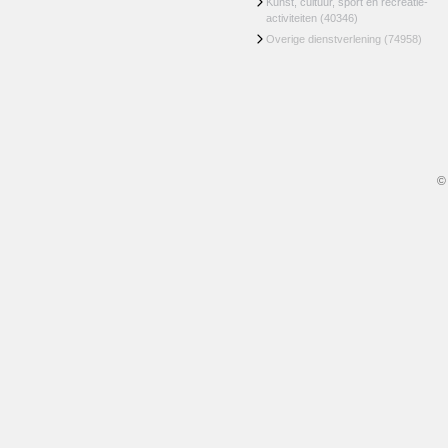
Kunst, cultuur, sport en recreatie-
activiteiten
(40346)
Overige dienstverlening
(74958)
©