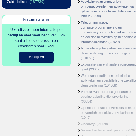
Zuid-Holland
(167739)
Activiteiten van uitgeverijen,
omroepactiviteiten, en activiteiten op 
gebied van productie en distributie va
inhoud
(6330)
Interactieve versie
Telecommunicatie,
computerprogrammering en
U vindt veel meer informatie per
consultancy, informatica-infrastructuu
bedrijf en veel meer bedrijven. Ook
en overige activiteiten op het gebied 
kunt u filters toepassen en
informatiediensten
(22029)
exporteren naar Excel.
Activiteiten op het gebied van financië
dienstverlening en verzekeringen
Bekijken
(104051)
Exploitatie van en handel in onroeren
goed
(23007)
Wetenschappelijke en technische
activiteiten en specialistische zakelijk
dienstverlening
(104508)
Verhuur van roerende goederen en
overige zakelijke dienstverlening
(36354)
Openbaar bestuur, overheidsdienste
en verplichte sociale verzekeringen
(1043)
Onderwijs
(24428)
Gezondheids- en welzijnszorg
(7329