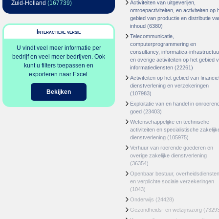
Zuid-Holland
(167739)
Activiteiten van uitgeverijen,
omroepactiviteiten, en activiteiten op 
gebied van productie en distributie va
inhoud
(6380)
Interactieve versie
Telecommunicatie,
computerprogrammering en
U vindt veel meer informatie per
consultancy, informatica-infrastructuu
bedrijf en veel meer bedrijven. Ook
en overige activiteiten op het gebied 
kunt u filters toepassen en
informatiediensten
(22261)
exporteren naar Excel.
Activiteiten op het gebied van financië
dienstverlening en verzekeringen
Bekijken
(107983)
Exploitatie van en handel in onroeren
goed
(23403)
Wetenschappelijke en technische
activiteiten en specialistische zakelijk
dienstverlening
(105975)
Verhuur van roerende goederen en
overige zakelijke dienstverlening
(36354)
Openbaar bestuur, overheidsdienste
en verplichte sociale verzekeringen
(1043)
Onderwijs
(24428)
Gezondheids- en welzijnszorg
(7329