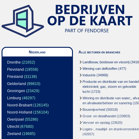
Nederland
Alle sectoren en branches
Drenthe
(21652)
Landbouw, bosbouw en visserij
(3416
Winning van delfstoffen
(477)
Flevoland
(18558)
Industrie
(34968)
Friesland
(31138)
Productie en distributie van en handel
Gelderland
(99810)
elektriciteit, gas, stoom en gekoelde
Groningen
(23429)
lucht
(1723)
Limburg
(48297)
Winning en distributie van water;, afva
en afvalwaterbeheer en sanering
(15
Noord-Brabant
(126145)
Bouwnijverheid
(50018)
Noord-Holland
(156104)
Groot- en detailhandel
(133803)
Overijssel
(55286)
Vervoer en opslag
(23620)
Utrecht
(67680)
Logies-, maaltijd- en drankverstrekki
Zeeland
(19685)
(42657)