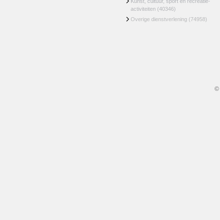
Kunst, cultuur, sport en recreatie-
activiteiten
(40346)
Overige dienstverlening
(74958)
©