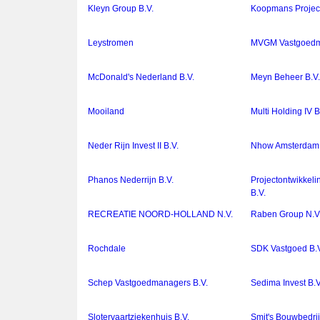
Kleyn Group B.V.
Koopmans Project
Leystromen
MVGM Vastgoedm
McDonald's Nederland B.V.
Meyn Beheer B.V
Mooiland
Multi Holding IV B
Neder Rijn Invest II B.V.
Nhow Amsterdam 
Phanos Nederrijn B.V.
Projectontwikkel
B.V.
RECREATIE NOORD-HOLLAND N.V.
Raben Group N.V
Rochdale
SDK Vastgoed B.V
Schep Vastgoedmanagers B.V.
Sedima Invest B.V
Slotervaartziekenhuis B.V.
Smit's Bouwbedrij