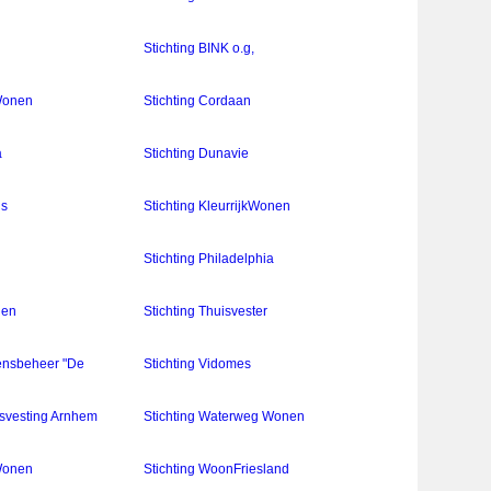
Stichting BINK o.g,
Wonen
Stichting Cordaan
a
Stichting Dunavie
is
Stichting KleurrijkWonen
Stichting Philadelphia
nen
Stichting Thuisvester
ensbeheer "De
Stichting Vidomes
isvesting Arnhem
Stichting Waterweg Wonen
 Wonen
Stichting WoonFriesland