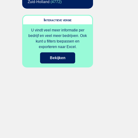
Zuid-Holland
(4772)
Interactieve versie
U vindt veel meer informatie per
bedrijf en veel meer bedrijven. Ook
kunt u filters toepassen en
exporteren naar Excel.
Bekijken