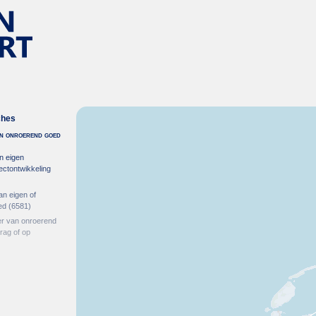
ches
 in onroerend goed
n eigen
ectontwikkeling
an eigen of
ed
(6581)
er van onroerend
rag of op