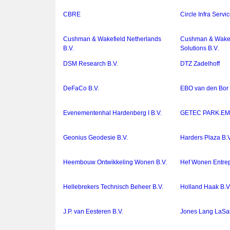
CBRE
Circle Infra Servi
Cushman & Wakefield Netherlands
Cushman & Wakef
B.V.
Solutions B.V.
DSM Research B.V.
DTZ Zadelhoff
DeFaCo B.V.
EBO van den Bor 
Evenementenhal Hardenberg I B.V.
GETEC PARK.E
Geonius Geodesie B.V.
Harders Plaza B.V
Heembouw Ontwikkeling Wonen B.V.
Hef Wonen Entre
Hellebrekers Technisch Beheer B.V.
Holland Haak B.V
J.P. van Eesteren B.V.
Jones Lang LaSal