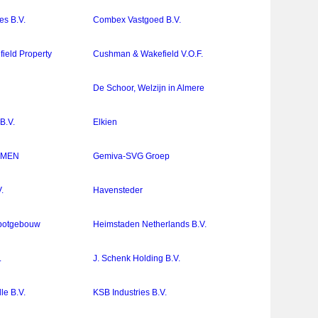
ces B.V.
Combex Vastgoed B.V.
ield Property
Cushman & Wakefield V.O.F.
De Schoor, Welzijn in Almere
B.V.
Elkien
MMEN
Gemiva-SVG Groep
.
Havensteder
potgebouw
Heimstaden Netherlands B.V.
.
J. Schenk Holding B.V.
le B.V.
KSB Industries B.V.