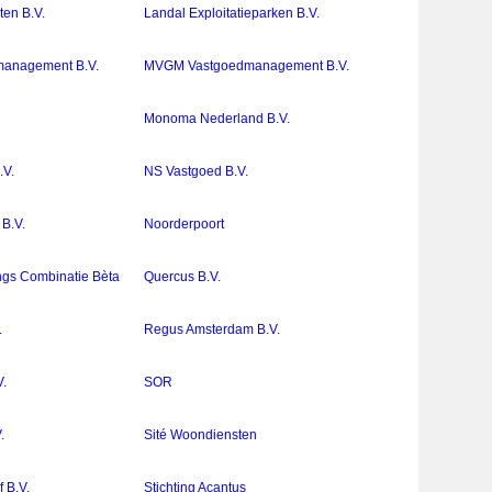
en B.V.
Landal Exploitatieparken B.V.
anagement B.V.
MVGM Vastgoedmanagement B.V.
.
Monoma Nederland B.V.
.V.
NS Vastgoed B.V.
B.V.
Noorderpoort
ings Combinatie Bèta
Quercus B.V.
.
Regus Amsterdam B.V.
.
SOR
.
Sité Woondiensten
f B.V.
Stichting Acantus