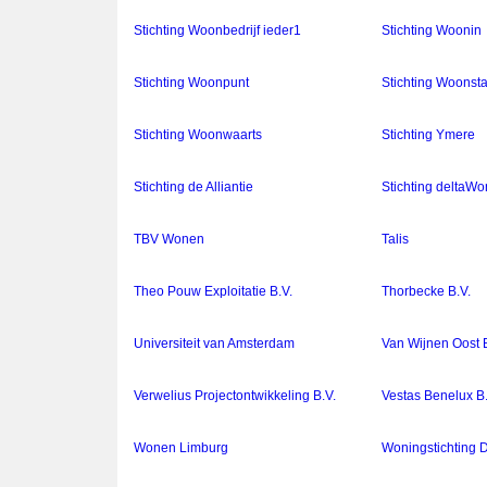
Stichting Woonbedrijf ieder1
Stichting Woonin
Stichting Woonpunt
Stichting Woonst
Stichting Woonwaarts
Stichting Ymere
Stichting de Alliantie
Stichting deltaW
TBV Wonen
Talis
Theo Pouw Exploitatie B.V.
Thorbecke B.V.
Universiteit van Amsterdam
Van Wijnen Oost B
Verwelius Projectontwikkeling B.V.
Vestas Benelux B.
Wonen Limburg
Woningstichting 