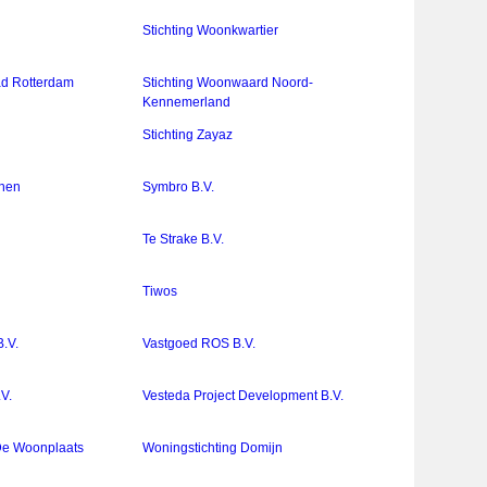
Stichting Woonkwartier
ad Rotterdam
Stichting Woonwaard Noord-
Kennemerland
Stichting Zayaz
onen
Symbro B.V.
Te Strake B.V.
Tiwos
.V.
Vastgoed ROS B.V.
V.
Vesteda Project Development B.V.
De Woonplaats
Woningstichting Domijn