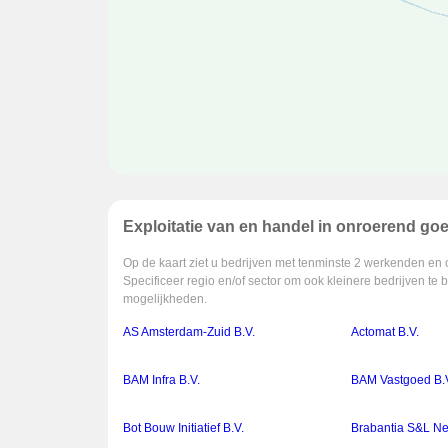
Exploitatie van en handel in onroerend go
Op de kaart ziet u bedrijven met tenminste 2 werkenden en 
Specificeer regio en/of sector om ook kleinere bedrijven te 
mogelijkheden.
AS Amsterdam-Zuid B.V.
Actomat B.V.
BAM Infra B.V.
BAM Vastgoed B.
Bot Bouw Initiatief B.V.
Brabantia S&L Ne