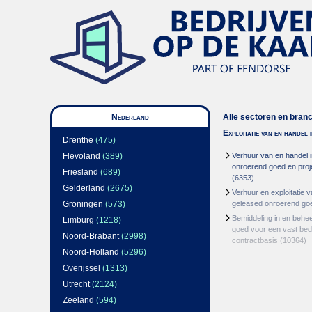
Nederland
Alle sectoren en bran
Exploitatie van en handel
Drenthe
(475)
Flevoland
(389)
Verhuur van en handel i
onroerend goed en proj
Friesland
(689)
(6353)
Gelderland
(2675)
Verhuur en exploitatie v
Groningen
(573)
geleased onroerend go
Bemiddeling in en behe
Limburg
(1218)
goed voor een vast bed
Noord-Brabant
(2998)
contractbasis
(10364)
Noord-Holland
(5296)
Overijssel
(1313)
Utrecht
(2124)
Zeeland
(594)